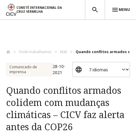
COMITÊ INTERNACIONAL DA
MENU
CRUZ VERMELHA
Passar para o conteúdo principal
Onde trabalhamos
Mali
Quando conflitos armados col
28-10-
Comunicado de
imprensa
2021
Quando conflitos armados
colidem com mudanças
climáticas – CICV faz alerta
antes da COP26