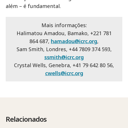
além – é fundamental.
Mais informações:
Halimatou Amadou, Bamako, +221 781
864 687,
hamadou@icrc.org
,
Sam Smith, Londres, +44 7809 374 593,
ssmith@icrc.org
Crystal Wells, Genebra, +41 79 642 80 56,
cwells@icrc.org
Relacionados