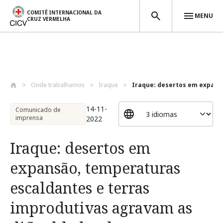
COMITÊ INTERNACIONAL DA
MENU
CRUZ VERMELHA
Passar para o conteúdo principal
Onde trabalhamos
Iraque
Iraque: desertos em expansã
14-11-
Comunicado de
imprensa
2022
Iraque: desertos em
expansão, temperaturas
escaldantes e terras
improdutivas agravam as