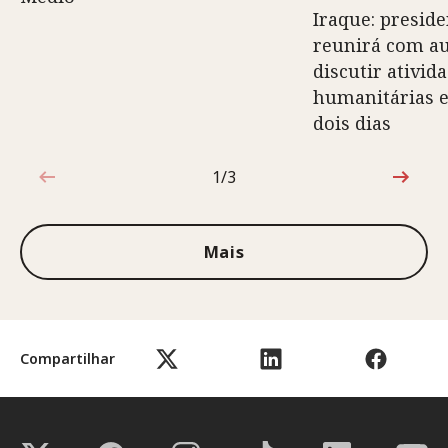
Iraque: preside
reunirá com au
discutir ativid
humanitárias e
dois dias
1/3
1 de 3
Mais
Compartilhar