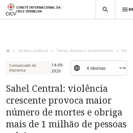
COMITÊ INTERNACIONAL DA
M
CRUZ VERMELHA
Passar para o conteúdo principal
Direito e políticas
Temas, debates e desarmamento
Pessoa
14-09-
Comunicado de
imprensa
2020
Sahel Central: violência
crescente provoca maior
número de mortes e obriga
mais de 1 milhão de pessoas