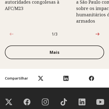
autoridades congolesas à
a São Paulo co
AFC/M23
sobre os impac
humanitários d
armados
1/3
1 de 3
Mais
Compartilhar