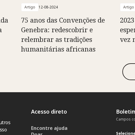
Artigo
12-08-2024
Artigo
ida
75 anos das Convenções de
2023
a
Genebra: redescobrir e
espe
relembrar as tradições
vez 
humanitárias africanas
Acesso direto
Boleti
Campos co
utros
Encontre ajuda
sso
Selecion
Doar