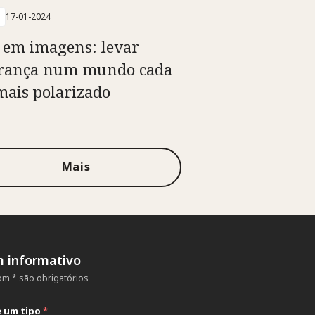
17-01-2024
 em imagens: levar
rança num mundo cada
mais polarizado
Mais
m informativo
m * são obrigatórios
e um tipo
*