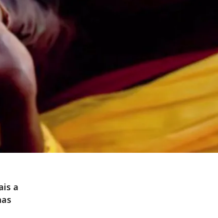
ais a
nas