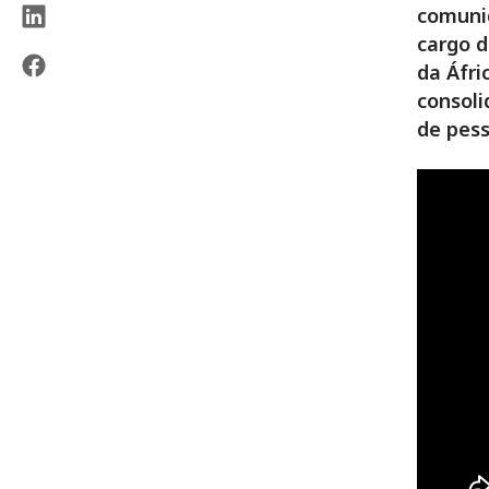
comunid
cargo d
da Áfri
consoli
de pess