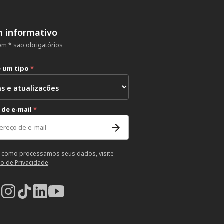
m informativo
m * são obrigatórios
e um tipo
*
 de e-mail
*
 como processamos seus dados, visite
so de Privacidade
.