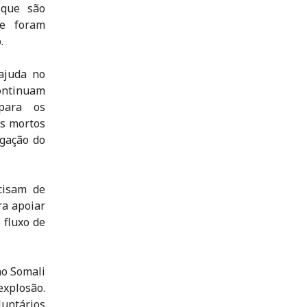
que são
ue foram
.
ajuda no
continuam
 para os
os mortos
egação do
cisam de
ra apoiar
 fluxo de
ho Somali
explosão.
luntários