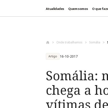
Atualidades
Quem somos
O que faz
Passar para o conteúdo principal
Onde trabalhamos
Somália
16-10-2017
Artigo
Somália: 
chega a ho
vítimas d