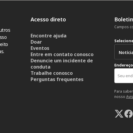
Acesso direto
Boleti
Campos co
utros
Encontre ajuda
sso
Selecion
Doar
eito
Eventos
s.
Entre em contato conosco
Denuncie um incidente de
Endereço
conduta
Trabalhe conosco
Perguntas frequentes
Para saber
nosso
Avi