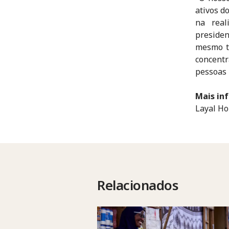
ativos d
na real
preside
mesmo t
concent
pessoas 
Mais in
Layal Ho
Relacionados