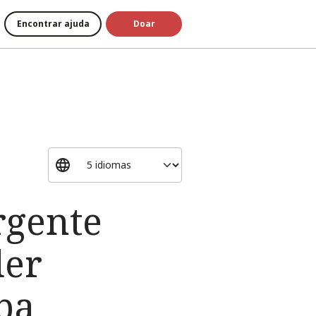
Encontrar ajuda
Doar
rgente
der
ba