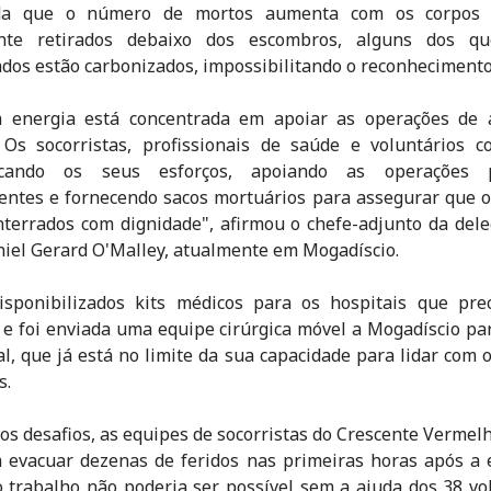
da que o número de mortos aumenta com os corpos 
nte retirados debaixo dos escombros, alguns dos q
dos estão carbonizados, impossibilitando o reconhecimento
a energia está concentrada em apoiar as operações de 
 Os socorristas, profissionais de saúde e voluntários 
ficando os seus esforços, apoiando as operações
entes e fornecendo sacos mortuários para assegurar que 
terrados com dignidade", afirmou o chefe-adjunto da del
iel Gerard O'Malley, atualmente em Mogadíscio.
isponibilizados kits médicos para os hospitais que pre
 e foi enviada uma equipe cirúrgica móvel a Mogadíscio pa
al, que já está no limite da sua capacidade para lidar com o
s.
os desafios, as equipes de socorristas do Crescente Vermel
evacuar dezenas de feridos nas primeiras horas após a 
 trabalho não poderia ser possível sem a ajuda dos 38 vo