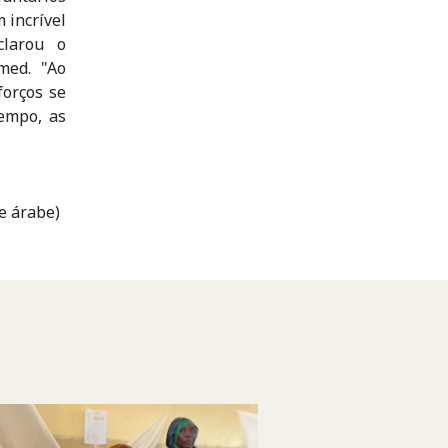
 incrível
clarou o
med. "Ao
orços se
empo, as
 e árabe)