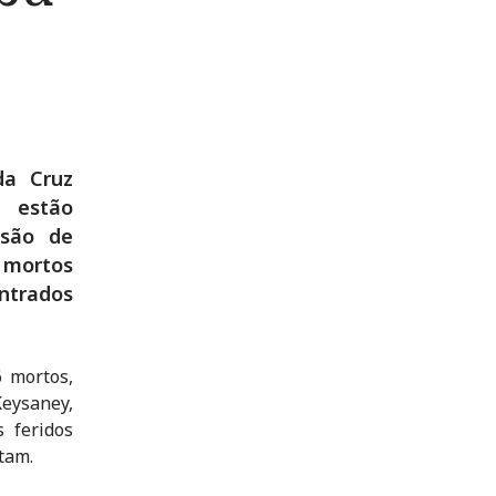
da Cruz
 estão
osão de
 mortos
ntrados
6 mortos,
Keysaney,
 feridos
tam.