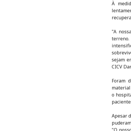
À medi
lentame
recupera
"A noss
terreno.
intensi
sobreviv
sejam en
CICV Dan
Foram d
material
o hospit
paciente
Apesar d
puderam 
"O nosso