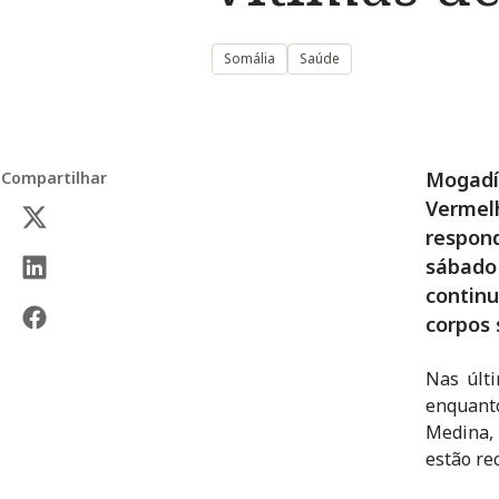
Somália
Saúde
Mogadí
Compartilhar
Verme
respon
sábado
contin
corpos 
Nas últi
enquanto
Medina,
estão re