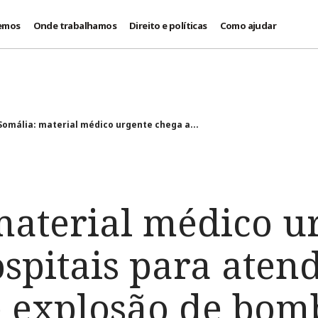
emos
Onde trabalhamos
Direito e políticas
Como ajudar
Somália: material médico urgente chega a...
material médico u
spitais para aten
e explosão de bom