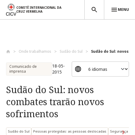
COMITÊ INTERNACIONAL DA
MENU
CRUZ VERMELHA
Passar para o conteúdo principal
Onde trabalhamos
Sudão do Sul
Sudão do Sul: novos co
18-05-
Comunicado de
imprensa
2015
Sudão do Sul: novos
combates trarão novos
sofrimentos
Sudão do Sul
Pessoas protegidas: as pessoas deslocadas
Segurança ec