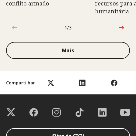
conflito armado
recursos para 
humanitária
1/3
1 de 3
Mais
Compartilhar
Sites do CICV