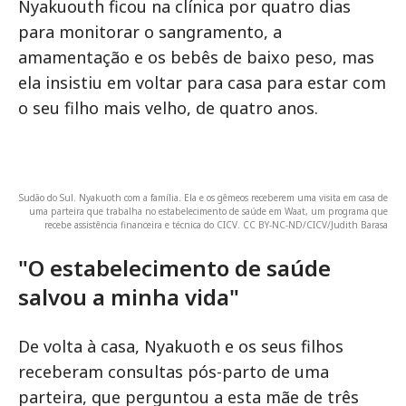
Nyakuouth ficou na clínica por quatro dias
para monitorar o sangramento, a
amamentação e os bebês de baixo peso, mas
ela insistiu em voltar para casa para estar com
o seu filho mais velho, de quatro anos.
Sudão do Sul. Nyakuoth com a família. Ela e os gêmeos receberem uma visita em casa de
uma parteira que trabalha no estabelecimento de saúde em Waat, um programa que
recebe assistência financeira e técnica do CICV. CC BY-NC-ND/CICV/Judith Barasa
"O estabelecimento de saúde
salvou a minha vida"
De volta à casa, Nyakuoth e os seus filhos
receberam consultas pós-parto de uma
parteira, que perguntou a esta mãe de três