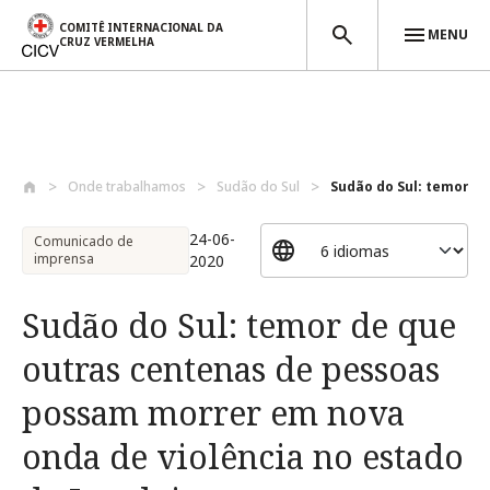
COMITÊ INTERNACIONAL DA
MENU
CRUZ VERMELHA
Passar para o conteúdo principal
Onde trabalhamos
Sudão do Sul
Sudão do Sul: temor de
24-06-
Comunicado de
imprensa
2020
Sudão do Sul: temor de que
outras centenas de pessoas
possam morrer em nova
onda de violência no estado