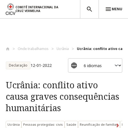
COMITÊ INTERNACIONAL DA
MENU
CRUZ VERMELHA
Passar para o conteúdo principal
Onde trabalhamos
Ucrânia
Ucrânia: conflito ativo caus
12-01-2022
Declaração
Ucrânia: conflito ativo
causa graves consequências
humanitárias
Ucrânia
Pessoas protegidas: civis
Saúde
Reunificação de famílias
Pes