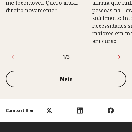
me locomover. Quero andar
afirma que mil
direito novamente”
pessoas na Ucr
sofrimento into
necessidades s
maiores em mei
em curso
1/3
1 de 3
Mais
Compartilhar