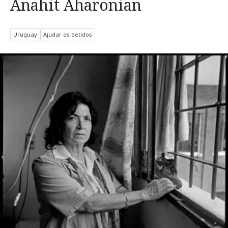
Anahit Aharonian
Uruguay
Ajudar os detidos