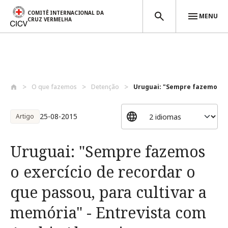
COMITÊ INTERNACIONAL DA
MENU
CRUZ VERMELHA
Passar para o conteúdo principal
O que fazemos
Detenção
Uruguai: "Sempre fazemos o e
25-08-2015
Artigo
Uruguai: "Sempre fazemos
o exercício de recordar o
que passou, para cultivar a
memória" - Entrevista com