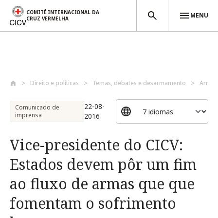
COMITÊ INTERNACIONAL DA
MENU
CRUZ VERMELHA
Passar para o conteúdo principal
Direito e políticas
Temas, debates e desarmamento
Armas
22-08-
Comunicado de
imprensa
2016
Vice-presidente do CICV:
Estados devem pôr um fim
ao fluxo de armas que que
fomentam o sofrimento