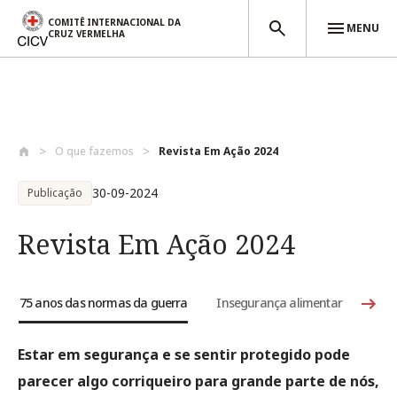
COMITÊ INTERNACIONAL DA
MENU
CRUZ VERMELHA
Passar para o conteúdo principal
O que fazemos
Revista Em Ação 2024
30-09-2024
Publicação
Revista Em Ação 2024
75 anos das normas da guerra
Insegurança alimentar
Miss
Estar em segurança e se sentir protegido pode
parecer algo corriqueiro para grande parte de nós,