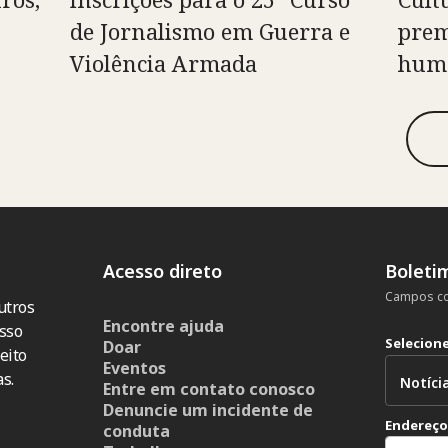
de Jornalismo em Guerra e
prem
Violência Armada
huma
Acesso direto
Boleti
Campos co
utros
Encontre ajuda
sso
Selecion
Doar
eito
Eventos
s.
Entre em contato conosco
Denuncie um incidente de
Endereço
conduta