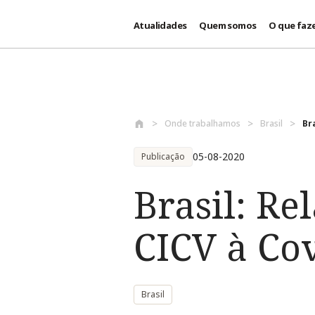
Atualidades
Quem somos
O que faz
Passar para o conteúdo principal
Onde trabalhamos
Brasil
Br
05-08-2020
Publicação
Brasil: Re
CICV à Co
Brasil