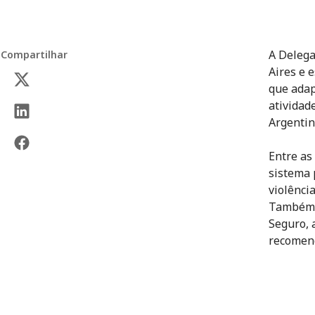
A Delega
Compartilhar
Aires e e
que adap
atividad
Argentin
Entre as
sistema 
violênci
Também 
Seguro, 
recomend