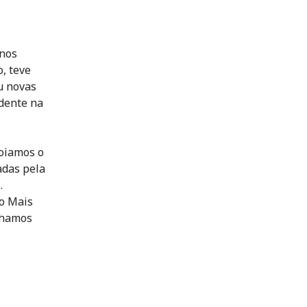
enos
o, teve
u novas
ndente na
poiamos o
adas pela
.
o Mais
lhamos