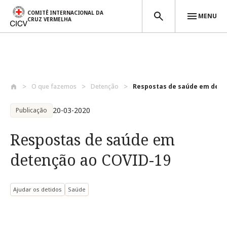
COMITÊ INTERNACIONAL DA
MENU
CRUZ VERMELHA
Passar para o conteúdo principal
O que fazemos
Detenção
Respostas de saúde em deten
20-03-2020
Publicação
Respostas de saúde em
detenção ao COVID-19
Ajudar os detidos
Saúde