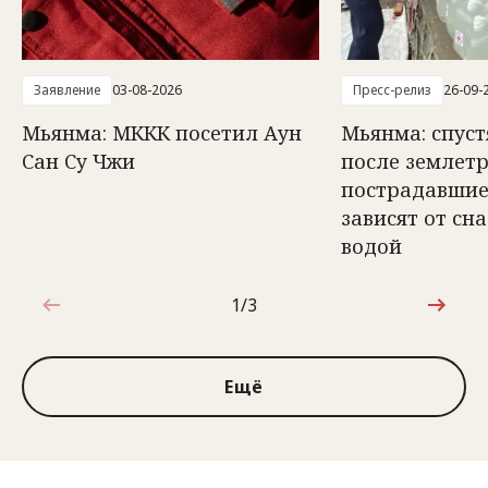
Заявление
03-08-2026
Пресс-релиз
26-09-
Мьянма: МККК посетил Аун
Мьянма: спуст
Сан Су Чжи
после землет
пострадавшие
зависят от сн
водой
1/3
1 из 3
Ещё