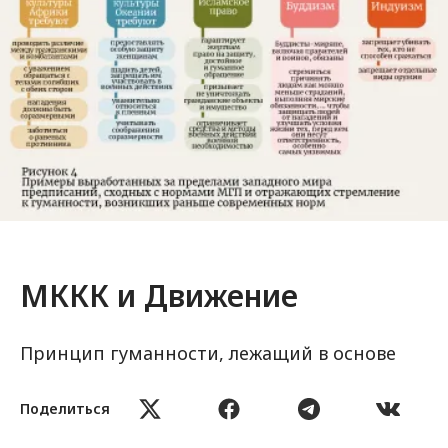
МККК и Движение
Принцип гуманности, лежащий в основе
деятельности Движения, побуждает его
воплощать в жизнь идею о том, что человек
Поделиться
ценен по самой своей природе, уникален и