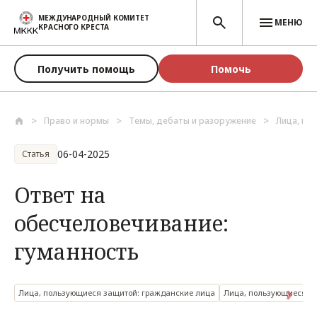
Перейти к основному содержанию
МЕЖДУНАРОДНЫЙ КОМИТЕТ
МЕНЮ
КРАСНОГО КРЕСТА
Получить помощь
Помочь
Право и нормы
Темы, дебаты и разоружение
Лица, по
06-04-2025
Статья
Ответ на
обесчеловечивание:
гуманность
Лица, пользующиеся защитой: гражданские лица
Лица, пользующиеся за