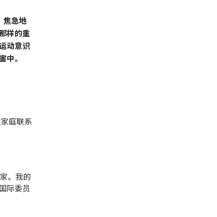
，焦急地
那样的重
运动意识
害中。
建家庭联系
国家。我的
国际委员