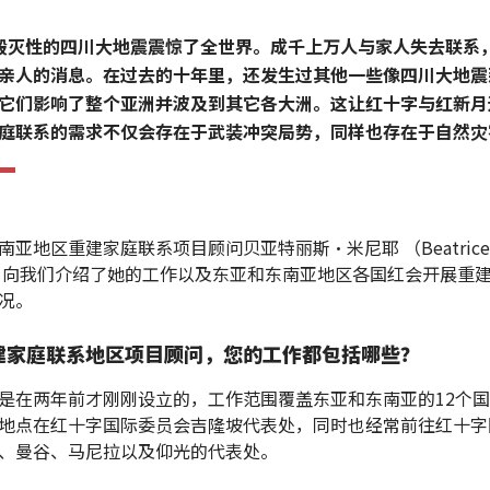
毁灭性的四川大地震震惊了全世界。成千上万人与家人失去联系
亲人的消息。在过去的十年里，还发生过其他一些像四川大地震
它们影响了整个亚洲并波及到其它各大洲。这让红十字与红新月
庭联系的需求不仅会存在于武装冲突局势，同样也存在于自然灾
南亚地区重建家庭联系项目顾问贝亚特丽斯•米尼耶 （Beatrice
er）向我们介绍了她的工作以及东亚和东南亚地区各国红会开展重
况。
建家庭联系地区项目顾问，您的工作都包括哪些？
是在两年前才刚刚设立的，工作范围覆盖东亚和东南亚的12个
地点在红十字国际委员会吉隆坡代表处，同时也经常前往红十字
、曼谷、马尼拉以及仰光的代表处。