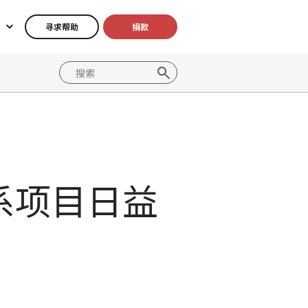
寻求帮助
捐款
系项目日益