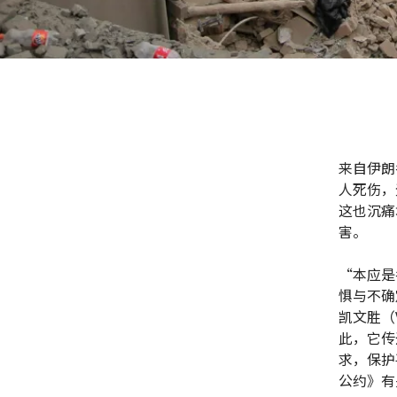
来自伊朗
人死伤，
这也沉痛
害。
“本应是
惧与不确
凯文胜（V
此，它传
求，保护
公约》有