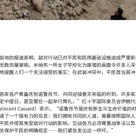
各地的报道表明，敌对行动已对平民和民用基础设施造成严重影
无数房屋被毁。米纳布一所女子学校化为废墟的画面令许多人深
地提醒人们一个无法接受的事实：在武装冲突中，平民首当其冲
各家各户筹备庆祝诺鲁孜节、共同迎接春天来临的时刻，许多家
定中度日，甚至聚在一起举行葬礼，”红十字国际委员会伊朗代
incent Cassard）表示。“诺鲁孜节是庆祝新生与生命价值的
递了一个强有力的信息：我们拥有共同的人道，需要按照国际人
平民并使其免受敌对行动的影响。交战各方必须尊重战争法以及
关保护平民的明确规定——我们紧急发出这一呼吁。”