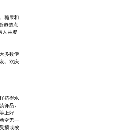
、糖果和
街道装点
亲人共聚
大多数伊
友、欢庆
样挤得水
装饰品，
等上好
巷空无一
受损或被