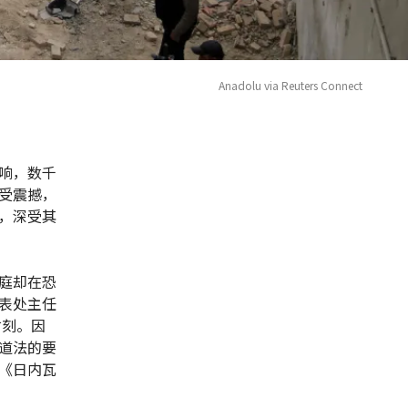
Anadolu via Reuters Connect
响，数千
受震撼，
，深受其
庭却在恐
表处主任
时刻。因
道法的要
《日内瓦