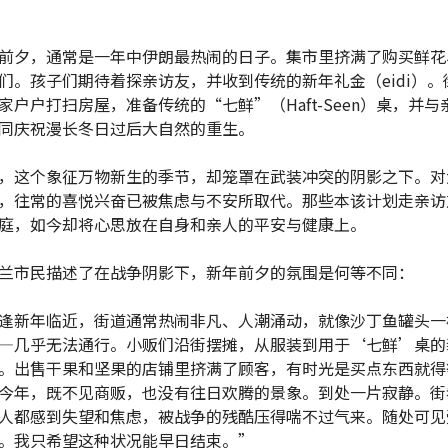
前夕，通常是一年中伊朗最热闹的日子。集市里挤满了购买鲜花
们。孩子们期待着探亲访友，并收到传统的新年礼金（eidi）。
家户户打扫房屋，准备传统的“七鲜”（Haft-Seen）桌，并与
同庆祝漫长冬日过后大自然的重生。
，这个象征万物新生的季节，却笼罩在武装冲突的阴影之下。对
，往常的喜悦兴奋已被焦虑与不安所取代。那些本该计划走亲访
庭，如今却将心思放在自身和亲人的平安与健康上。
兰市民描述了在战争阴影下，新年前夕的氛围是何等不同：
逢新年临近，街道通常热闹非凡、人潮涌动，就像沙丁鱼罐头一
—几乎无法通行。小贩们沿街摆摊，从服装到用于‘七鲜’桌的
。出售干果和坚果的店铺里挤满了顾客，有时光是买点东西就得
今年，既不见商贩，也没有往日欢腾的景象。到处一片寂静。街
人都感到失望和焦虑，被战争的残酷压得喘不过气来。随处可见
。我只希望这种状况能早日结束。”