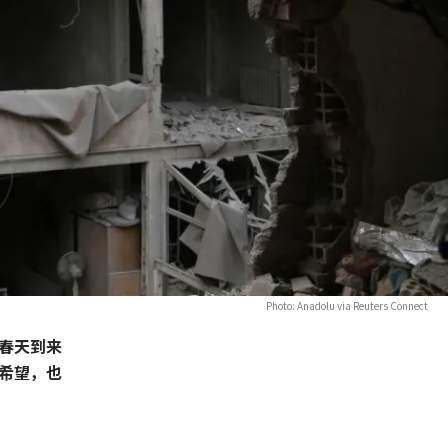
Photo: Anadolu via Reuters Connect
春天到来
希望，也