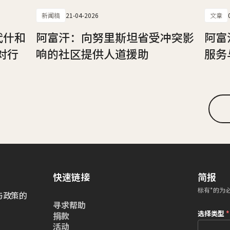
新闻稿
21-04-2026
文章
代什和
阿富汗：向努里斯坦省受冲突影
阿富
对行
响的社区提供人道援助
服务
快速链接
简报
标有*的为
与政策的
寻求帮助
选择类型
*
捐款
活动