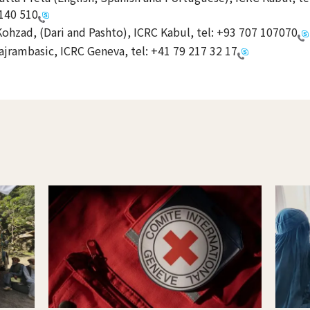
140 510
Kohzad, (Dari and Pashto), ICRC Kabul, tel:
+93 707 107070
ajrambasic, ICRC Geneva, tel:
+41 79 217 32 17