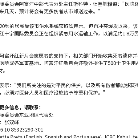
际委员会阿富汗中部代表分处主任斯科特·杜塞解释道："医院
来几天，预计将会有更多伤者从市郊送过来。"
20%的居民靠该市供水系统获取饮用水，但自冲突爆发以来，
红十字国际委员会正在组织紧急用水运输工作，以满足约1.8万
阿富汗红新月会志愿者的支持下，相关部门开始收集死者遗体并
医院或各军事基地。阿富汗红新月会还额外提供了500个卫生用
材。
表示："我们所关注的是对平民的保护，以及所有伤者都能够获
，必须对医务人员和医疗设施给予尊重和保护。"
更多信息，请联系：
际委员会东亚地区代表处
：张双峰
10 85323290-301
atta Preta (English, Spanish and Portuguese), ICRC Kabul, te