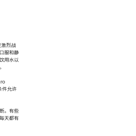
发激烈战
口服和静
饮用水以
。
ro
条件允许
断。有些
每天都有