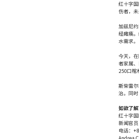
红十字国
伤者，未
加兹尼约
经瘫痪。
水需求。
今天，在
者家属、
250口棺
斯柴雷尔
治。同时
如欲了解
红十字国
新闻官员
电话：+86 
Andrea C