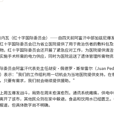
日内瓦（红十字国际委员会）——自四天前阿富汗中部加兹尼爆
红十字国际委员会已为省立医院提供了用于救治伤者的敷料包及
物。红十字国际委员会还开展了紧急应对工作，为医院提供清洁
实施手术所需的电力供应，同时为医院运送了遗体管理所需物资
际委员会阿富汗代表处主任胡安·佩德罗·斯柴雷尔（Juan Ped
erer）表示："我们的工作组利用一切机会为当地医院提供支持。在
，只要有需求，我们就会继续提供援助。"
上周五爆发战斗，局势在周末愈演愈烈。通讯系统瘫痪，供电中
离开了该市，其他民众则在家中躲避。食品和饮用水已经匮乏。
报道，但具体数字尚不明确。