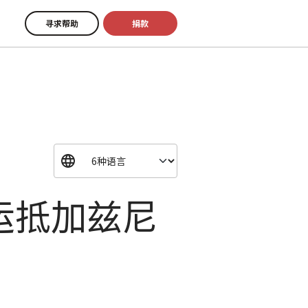
寻求帮助
捐款
运抵加兹尼