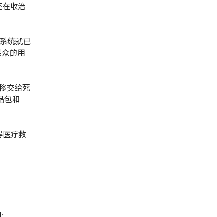
还在收治
该系统就已
民众的用
移交给死
品包和
得医疗救
l: