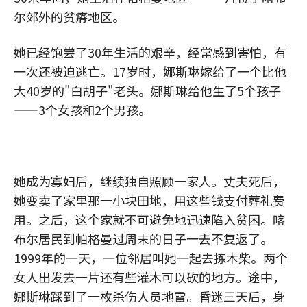
尔郊外的贫瘠地区。
她已经饱尝了30年生活的艰辛，经常感到害怕，有
一次还被迫逃亡。17岁时，娜斯琳嫁给了一个比他
大40岁的"白胡子"老头。娜斯琳给他生了5个孩子
——3个女孩和2个男孩。
她成为寡妇后，继续独自照顾一家人。丈夫死后，
她变卖了家里那一小块田地，用这些钱支付葬礼费
用。之后，这个家就不可避免地迅速陷入贫困。喀
布尔居民到帕格曼过周末的日子一去不复返了。
1999年的一天，一位邻居叫她一起去拣木柴。两个
女人出发去一片还有些灌木可以砍的地方。途中，
娜斯琳踩到了一枚杀伤人员地雷。昏迷三天后，身