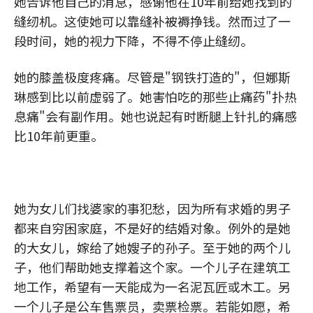
她告诉他自己的消息，感谢他在10年前给她找到的
缝纫机。这使她可以靠缝补被褥挣钱。然而过了一
段时间，她的视力下降，不得不停止缝纫。
她的膝盖极度疼痛。尽管是"钢铁打造的"，但娜斯
琳感到比以前虚弱了。她害怕吃的那些止痛药"扑热
息痛"会有副作用。她也说起有时断腿上针扎的痛感
比10年前更重。
她为女儿们找婆家的事犯愁，因为所有求婚的男子
都来自穷困家庭，不是好的结婚对象。例外的是她
的大女儿，嫁给了她嫂子的孙子。至于她的两个儿
子，他们帮助她支撑着这个家。一个儿子在建筑工
地工作，希望有一天能成为一名泥瓦匠或木工。另
一个儿子是公车售票员，卖票检票。若能如愿，希