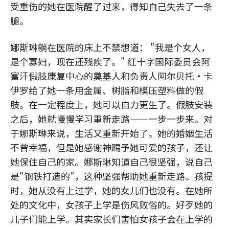
受重伤的她在医院醒了过来，得知自己失去了一条
腿。
娜斯琳躺在医院的床上不禁想道： "我是个女人，
是个寡妇，现在还残疾了。" 红十字国际委员会阿
富汗假肢康复中心的奠基人和负责人阿尔贝托·卡
伊罗给了她一条用金属、树脂和模压塑料做的假
肢。在一定程度上，她可以自力更生了。假肢安装
之后，她就慢慢学习重新走路——一步一步来。对
于娜斯琳来说，生活又重新开始了。她的婚姻生活
不曾幸福，但是她感谢神赐予她可爱的孩子，还让
她保住自己的家。娜斯琳知道自己很坚强，说自己
是"钢铁打造的"，这种坚强帮助她重新走路。孩提
时，她从没有上过学，她的女儿们也没有。在她所
处的文化中，女孩子上学是伤风败俗的。好歹她的
儿子们能上学。其实家长们害怕女孩子会在上学的