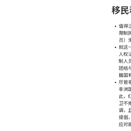
移民
值得
限制
员）
就这
人权
制人
团结
籍国
尽管
非洲
此，
卫不
调，
提倡
应对