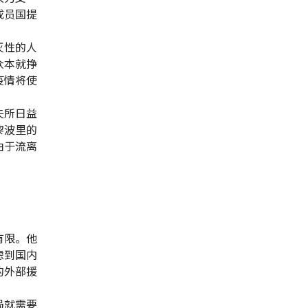
成员国提
灭性的人
众本就挣
疫情将使
失所日益
黎波里的
由于流离
有限。他
虑到国内
的外部援
。
局就需要