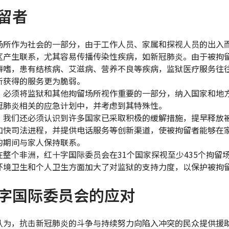
留者
场所作为社会的一部分，由于工作人员、家属和探视人员的出入
区产生联系，尤其容易传播传染性疾病，如新冠肺炎。由于被拘
癖嗜，患有结核病、艾滋病、营养不良等疾病，监狱医疗服务往
所获得的服务更为脆弱。
，必须将监狱和其他拘留场所视作重要的一部分，纳入国家和地
冠肺炎相关的应急计划中，并考虑到其特殊性。
，我们还必须认识到许多国家已采取积极的缓解措施，提早释放
加快司法进程，并提供电话服务等创新渠道，使被拘留者能够在
的期间与家人保持联系。
在整个非洲，红十字国际委员会在31个国家探视至少435个拘留
环境卫生和个人卫生方面加大了对监狱的支持力度，以保护被拘
字国际委员会的应对
认为，抗击新冠肺炎的斗争与持续努力向陷入冲突的民众提供援