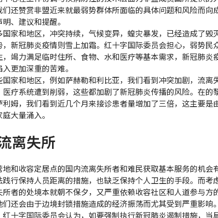
我们还赞赏非盟近来就最弱势群体所面临的具体问题和风险而向
声明、建议和提醒。
多国家和地区，冲突持续，气候变异，蝗灾暴发，已经造成了毁
势，新冠肺炎疫情则雪上加霜。红十字国际委员会担心，弱势民
生，竭力满足临时住所、食物、水和医疗等基本需求，新冠肺炎
陷入更加深重的苦难。
些国家和地区，例如萨赫勒和利比亚，我们看到冲突加剧，流离
，医疗系统遭到削弱，这些都加剧了新冠肺炎传播的风险。在的
萨利姆，我们看到近几个月来接诊患者量增加了三倍，这主要是
家庭大量涌入。
流离失所
营地和收容定居点的国内流离失所者和难民获取基本服务的机会
法践行保持人员距离的措施，也缺乏保持个人卫生的手段。而考
失所者的处境本就朝不保夕，又严重依赖收容社区和人道参与方
他们还会由于边境封锁措施造成的经济振荡而尤其受到严重影响
，红十字国际委员会认为，如要强制执行新冠肺炎遏制措施，当