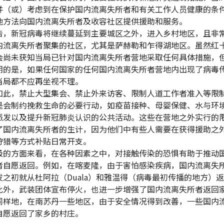
并（或）考虑到在保护国内流离失所者和有关工作人员健康的条
他方法向国内流离失所者及收容社区提供援助和服务。
告，新冠病毒将继续蔓延到主要城区之外，进入乡村地区，且非
内流离失所者聚集的社区，尤其是萨赫勒和乍得湖地区。虽然红
会尚未获知当局已针对国内流离失所者营地采取任何具体措施，
期的是，如果任何国家的任何国内流离失所者营地内出现了病毒
当局都不应再坐视不理。
如此，禁止大型集会、禁止外来访客、限制人道工作者准入等限
是会制约挽救生命的必要行动，如疫苗接种、母婴保健、水与环
派发以及提升新冠肺炎认识的公共活动。这些在营地之外实行的
了国内流离失所者的生计，因为他们中有些人需要在获得援助之
狩猎等方式补贴日常开支。
极的方面来看，在各种因素之中，对接触传染的恐惧有助于推动
者自愿返回。例如，在喀麦隆，由于害怕感染疾病，国内流离失
发之初就从杜阿拉（Duala）和雅温得（病毒最初传播的地方）
此外，武装团体宣布停火，也进一步增强了国内流离失所者返回
同样地，在南苏丹一些地区，由于安全情况得到改善，一些国内
自愿返回了家乡的村庄。