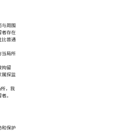
而与周围
留者存在
往比普通
方当局所
被拘留
家属探监
场所，我
留者。
助和保护