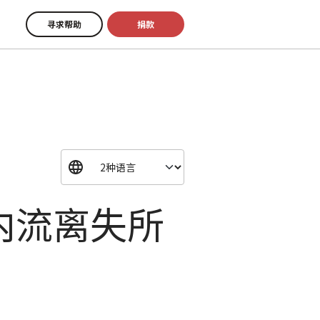
寻求帮助
捐款
内流离失所