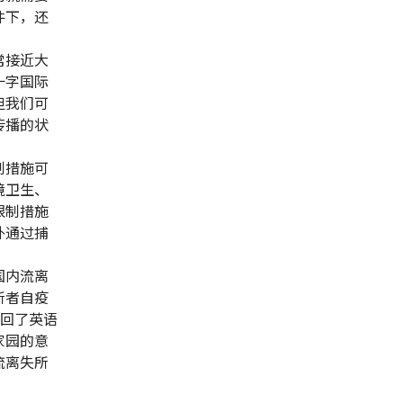
件下，还
常接近大
十字国际
但我们可
传播的状
制措施可
境卫生、
限制措施
外通过捕
国内流离
所者自疫
返回了英语
家园的意
流离失所