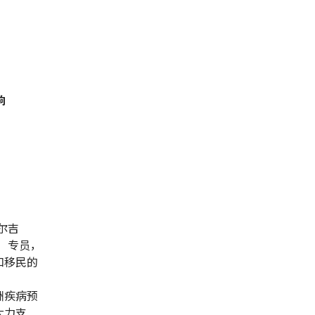
响
谢尔吉
l）专员，
和移民的
洲疾病预
大力支