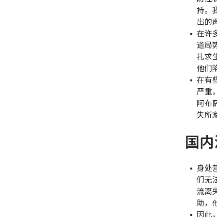
持。
出的
在许
道局
扎求
他们
在有
严重
阿布
失所
国内
身处
们无
流离
助，
因此