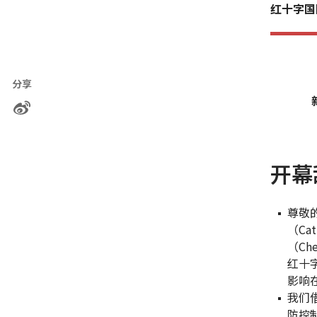
红十字国
分享
开幕
尊敬
（Ca
（Ch
红十
影响
我们
防控