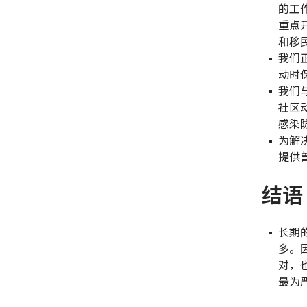
的工
重点
和移
我们
动时
我们
社区
感染
为解
提供
结语
长期
多。
对，
最为