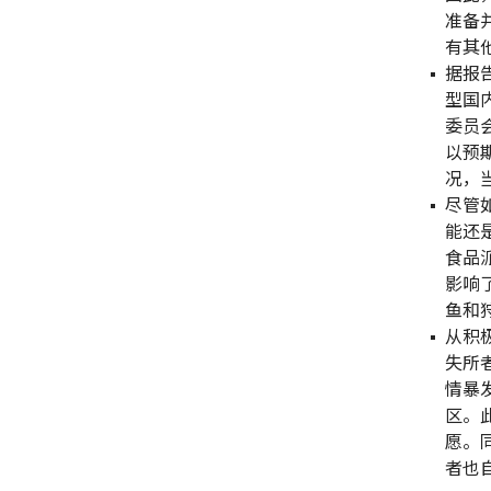
准备
有其
据报
型国
委员
以预
况，
尽管
能还
食品
影响
鱼和
从积
失所
情暴
区。
愿。
者也