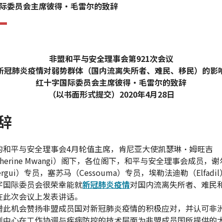
际委员会主席彼得·毛雷尔的致辞
非盟和平与安全理事会第921次会议
新冠肺炎疫情对弱势群体（国内流离失所者、难民、移民）的影
红十字国际委员会主席彼得·毛雷尔的致辞
（以书面形式提交）2020年4月28日
辞
的和平与安全理事会4月轮值主席，肯尼亚大使凯瑟琳·姆旺吉
therine Mwangi）阁下，各位阁下，和平与安全理事会成员，
ergui）专员，塞苏马（Cessouma）专员，埃勒法迪勒（Elfadi
字国际委员会很荣幸能就
新冠肺炎疫情
对国内流离失所者、难民
在此次会议上发表讲话。
借此机会赞扬非盟成员国对新冠肺炎疫情的积极应对，并认可非
制中心在工作协调与疾病防控的技术层面为非盟成员国所提供的