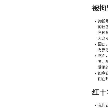
被拘
拘留
的社
各种
大众
因此
有新
然而
者，
受限
如今
们在
红十
我们