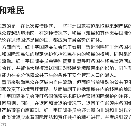
和难民
注意的是，在此次疫情期间，一些非洲国家被迫采取越来越严格
民众穿越边境地区。在这种情况下，移民（难民和其他需要国际
无论在过境国还是目的国，都成为了最弱势的群体。
一方面而言，红十字国际委员会乐于看到非盟近期呼吁非洲各国
法和国际难民法的规定保护包括难民在内的移民的权利，同时采
员流动。红十字国际委员会特别赞赏非盟呼吁各国在移民遣返问
与合作，并警惕大规模遣送回国对移民处境所带来的影响，同时
有能力在充分保障公共卫生的条件下安全管理人口的涌入。
非盟历来鼓励民众在区域内自由流动，但面临当前特殊的公共卫
国家改变了边境管理策略，从而加剧了包括难民在内的移民的脆
红十字国际委员会呼吁各国保留寻求庇护者获得国际保护的途径
推回原则。同时，在返回和遣返的情况下，返回工作必须由各国
且严格遵循自愿原则。红十字国际委员会还力图向非洲和非洲以
，此类遣返应本着国际团结和责任共担的精神进行，并考虑到双
能力。