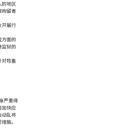
入的地区
被拘留者
众开展行
控方面的
持监狱的
针对牲畜
身严重得
面加快应
会动乱将
对措施。