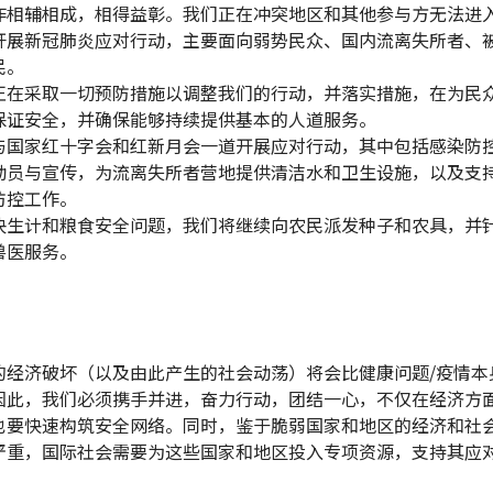
作相辅相成，相得益彰。我们正在冲突地区和其他参与方无法进
开展新冠肺炎应对行动，主要面向弱势民众、国内流离失所者、
民。
正在采取一切预防措施以调整我们的行动，并落实措施，在为民
保证安全，并确保能够持续提供基本的人道服务。
与国家红十字会和红新月会一道开展应对行动，其中包括感染防
动员与宣传，为流离失所者营地提供清洁水和卫生设施，以及支
防控工作。
决生计和粮食安全问题，我们将继续向农民派发种子和农具，并
兽医服务。
的经济破坏（以及由此产生的社会动荡）将会比健康问题/疫情本
因此，我们必须携手并进，奋力行动，团结一心，不仅在经济方
也要快速构筑安全网络。同时，鉴于脆弱国家和地区的经济和社
严重，国际社会需要为这些国家和地区投入专项资源，支持其应