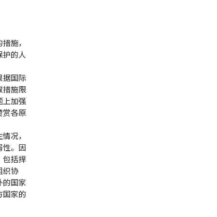
的措施，
保护的人
根据国际
取措施限
题上加强
赞赏各原
生情况，
弱性。因
，包括捍
组织协
外的国家
方国家的