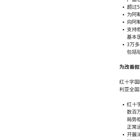
超过
为阿
向阿
支持
基本
3万
包括
为改善叙
红十字国
利亚全国
红十
数百
局势
正常
开展