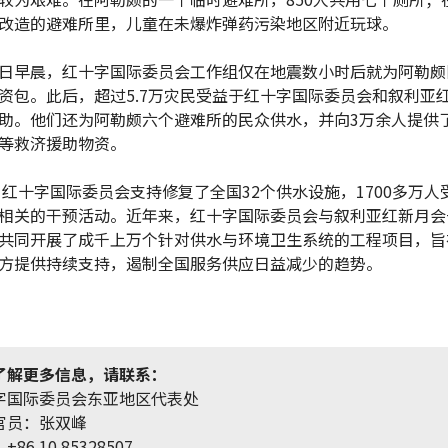
改造的避难所里，儿童在未爆炸弹药污染地区附近玩球。
日早晨，红十字国际委员会工作组仅在地震数小时后就为阿勒颇
资包。此后，超过5.7万灾民受益于红十字国际委员会和叙利亚
助。他们还为阿勒颇六个避难所的民众供水，并向3万余人提供
等救济援助物资。
年，红十字国际委员会支持修复了全国32个供水设施，1700多万人
相关的干预活动。近年来，红十字国际委员会与叙利亚红新月会
共同开展了成千上万个针对供水与环境卫生系统的工程项目，旨
方提供持续支持，遏制全国服务供应日益减少的趋势。
了解更多信息，请联系：
字国际委员会东亚地区代表处
官员：张双峰
86 10 85328507