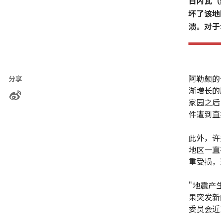
日内瓦（
坏了该地
溃。对于
阿勒颇的
分享
渐增长的
家园之后
件遭到直
此外，许
地区一直
重受损，
"地震产
果突发新
委员会近