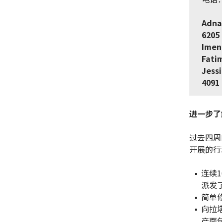
Adna
6205
Imen
Fati
Jess
4091
进一步了
过去四周
开展的行
连续
派发了
简单
向拉
产面