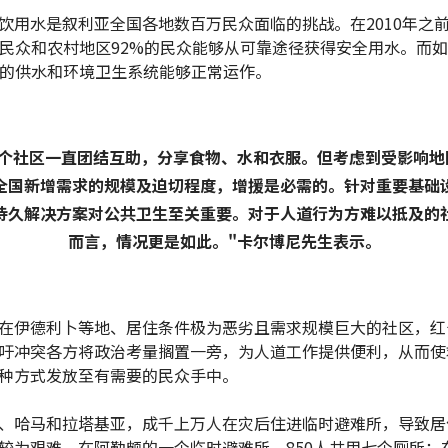
饮用水是叙利亚全国各地数百万民众面临的挑战。在2010年之
的民众和农村地区92%的民众能够从可靠途径获得安全用水。而
%的供水和环境卫生系统能够正常运作。
各个社区一直团结互助，分享食物、水和衣服。但考虑到受影响地
全国新增需求的规模及迫切程度，增援是必需的。针对重要基础
持久解决方案对公共卫生至关重要。对于人道行为方难以抵及的
而言，情况更是如此。"卡尔博尼先生表示。
在伊德利卜等地、居住条件极为恶劣且需求规模巨大的社区，红
吁冲突各方将政治考量搁置一旁，为人道工作提供便利，从而使
种方式发放至有需要的民众手中。
、哈马和拉塔基亚，成千上万人在灾后住进临时避难所，导致居
较为艰难。在阿勒颇的一个临时避难所，850人共用七个厕所；