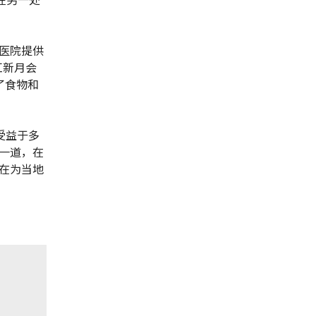
医院提供
红新月会
了食物和
受益于多
一道，在
在为当地