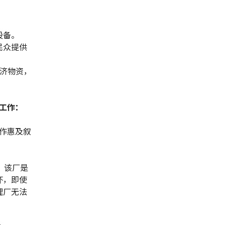
设备。
民众提供
济物资，
工作：
作惠及叙
，该厂是
坏，即使
理厂无法