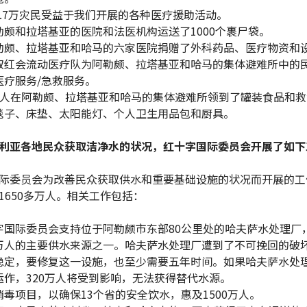
5.7万灾民受益于我们开展的各种医疗援助活动。
勒颇和拉塔基亚的医院和法医机构运送了1000个裹尸袋。
勒颇、拉塔基亚和哈马的六家医院捐赠了外科药品、医疗物资和
叙红会流动医疗队为阿勒颇、拉塔基亚和哈马的集体避难所中的
医疗服务/急救服务。
多人在阿勒颇、拉塔基亚和哈马的集体避难所领到了罐装食品和救
毯子、床垫、太阳能灯、个人卫生用品包和厨具。
利亚各地民众获取洁净水的状况，红十字国际委员会开展了如下
际委员会为改善民众获取供水和重要基础设施的状况而开展的工
1650多万人。相关工作包括：
字国际委员会支持位于阿勒颇市东部80公里处的哈夫萨水处理厂
万人的主要供水来源之一。哈夫萨水处理厂遭到了不可挽回的破
稳定，要修复这一设施，也至少需要五年时间。如果哈夫萨水处
运作，320万人将受到影响，无法获得替代水源。
消毒项目，以确保13个省的安全饮水，惠及1500万人。