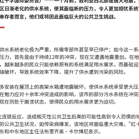
红十字国际委员会）——一个月前，叙利亚西北部遭遇大地震，
区日渐老化的供水系统，使其面临新的压力，令人更加担忧系统
幸存者而言，他们或将因此面临巨大的公共卫生挑战。
供水系统老化极为严重，所需零部件甚至早已停产；如今这一系
压力，首先是由于持续12年的冲突，现在又遭遇地震重创。在
，越来越多的民众只能依赖原有的系统满足用水需求。而基础设
接破坏，导致系统效率下降，提升了供水遭到污染的风险。
多安装在屋顶上的高架水箱遭地震破坏，使供水系统承受更大压
在勉力应对十余年冲突造成的影响，该市的部分污水系统在冲突
现在则处于崩溃状态，使得民众的用水需求更为迫切。
生连锁反应，造成毁灭性公共卫生后果的可能性高到令人恐惧的
的公共卫生状况，如传染病爆发，该地区将面临重大灾难。"红
东和中东地区主任法布里齐奥·卡尔博尼表示。