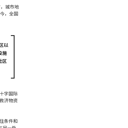
前，城市地
如今，全国
区以
设施
社区
十字国际
救济物资
住条件和
在另一处