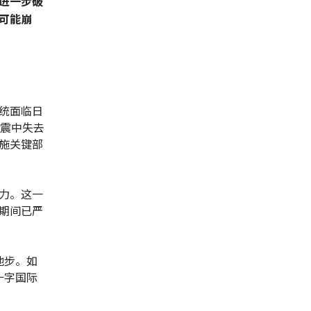
进一步破
可能崩
统面临日
地震中失去
施关键部
力。这一
期间已严
地步。如
十字国际