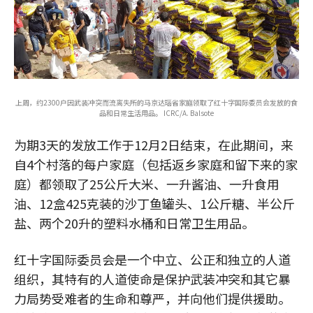
上周，约2300户因武装冲突而流离失所的马京达瑙省家庭领取了红十字国际委员会发放的食
品和日常生活用品。 ICRC/A. Balsote
为期3天的发放工作于12月2日结束，在此期间，来
自4个村落的每户家庭（包括返乡家庭和留下来的家
庭）都领取了25公斤大米、一升酱油、一升食用
油、12盒425克装的沙丁鱼罐头、1公斤糖、半公斤
盐、两个20升的塑料水桶和日常卫生用品。
红十字国际委员会是一个中立、公正和独立的人道
组织，其特有的人道使命是保护武装冲突和其它暴
力局势受难者的生命和尊严，并向他们提供援助。