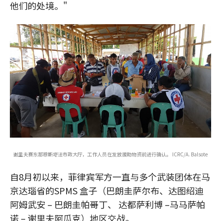
他们的处境。"
谢里夫赛东那穆斯塔法市政大厅，工作人员在发放援助物资前进行确认。 ICRC/A. Balsote
自8月初以来，菲律宾军方一直与多个武装团体在马
京达瑙省的SPMS 盒子（巴朗圭萨尔布、达图绍迪
阿姆武安 – 巴朗圭帕哥丁、 达都萨利博 –马马萨帕
诺 – 谢里夫阿瓜克）地区交战。