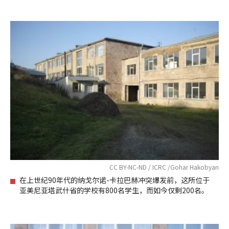
CC BY-NC-ND / ICRC /Gohar Hakobyan
在上世纪90年代的纳戈尔诺-卡拉巴赫冲突爆发前，这所位于
亚美尼亚塔武什省的学校有800名学生，而如今仅剩200名。