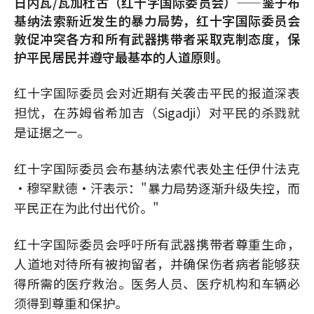
日内瓦/瓦加杜古（红十字国际委员会）——鉴于布
基纳法索新近发生的暴力局势，红十字国际委员会
敦促冲突各方和所有武器携带者采取克制态度，保
护平民居民并遵守最基本的人道原则。
红十字国际委员会对近期有关袭击平民的报道深表
担忧，在苏姆省希加吉（Sigadji）对平民的杀戮就
是证据之一。
红十字国际委员会布基纳法索代表处主任伊什法克
·穆罕默德·汗表示："暴力局势逐渐升级失控，而
平民正在为此付出代价。"
红十字国际委员会呼吁所有武器携带者尊重生命，
人道地对待所有被拘留者，并确保伤者病者能够获
得所需的医疗救治。医务人员、医疗机构和车辆必
须得到尊重和保护。