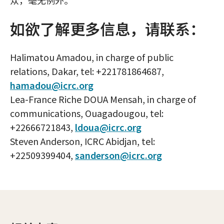
众，毫无例外。
如欲了解更多信息，请联系：
Halimatou Amadou, in charge of public
relations, Dakar, tel: +221781864687,
hamadou@icrc.org
Lea-France Riche DOUA Mensah, in charge of
communications, Ouagadougou, tel:
+22666721843,
ldoua@icrc.org
Steven Anderson, ICRC Abidjan, tel:
+22509399404,
sanderson@icrc.org