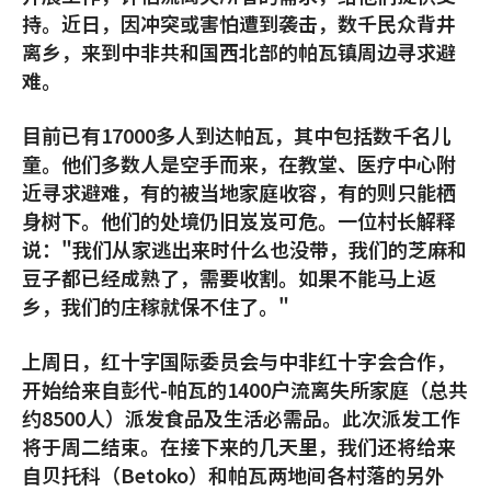
持。近日，因冲突或害怕遭到袭击，数千民众背井
离乡，来到中非共和国西北部的帕瓦镇周边寻求避
难。
目前已有17000多人到达帕瓦，其中包括数千名儿
童。他们多数人是空手而来，在教堂、医疗中心附
近寻求避难，有的被当地家庭收容，有的则只能栖
身树下。他们的处境仍旧岌岌可危。一位村长解释
说："我们从家逃出来时什么也没带，我们的芝麻和
豆子都已经成熟了，需要收割。如果不能马上返
乡，我们的庄稼就保不住了。"
上周日，红十字国际委员会与中非红十字会合作，
开始给来自彭代-帕瓦的1400户流离失所家庭（总共
约8500人）派发食品及生活必需品。此次派发工作
将于周二结束。在接下来的几天里，我们还将给来
自贝托科（Betoko）和帕瓦两地间各村落的另外