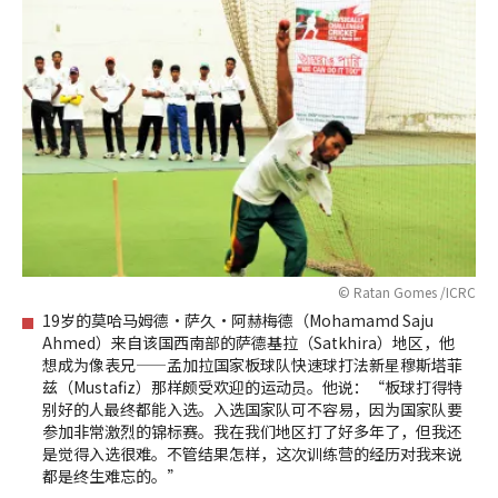
© Ratan Gomes /ICRC
19岁的莫哈马姆德·萨久·阿赫梅德（Mohamamd Saju
Ahmed）来自该国西南部的萨德基拉（Satkhira）地区，他
想成为像表兄——孟加拉国家板球队快速球打法新星穆斯塔菲
兹（Mustafiz）那样颇受欢迎的运动员。他说：“板球打得特
别好的人最终都能入选。入选国家队可不容易，因为国家队要
参加非常激烈的锦标赛。我在我们地区打了好多年了，但我还
是觉得入选很难。不管结果怎样，这次训练营的经历对我来说
都是终生难忘的。”