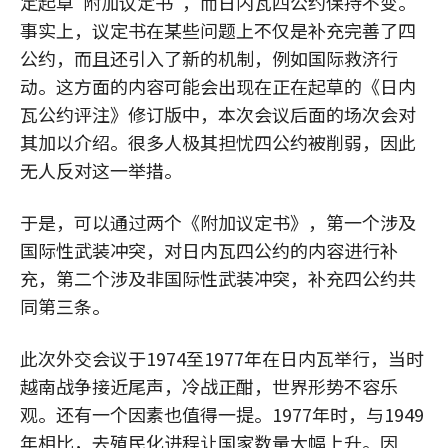
定起草"附加议定书"，而日内瓦四公约保持不变。
事实上，议定书在某些问题上不仅是补充完善了四
公约，而且还引入了新的机制，例如国际救济行
动。这方面的内容可能会出现在正在起草的《日内
瓦公约评注》修订版中，本次会议后面的场次会对
其加以介绍。很多人极其担忧四公约被削弱，因此
无人反对这一举措。
于是，可以通过两个《附加议定书》，第一个涉及
国际性武装冲突，对日内瓦四公约的内容进行补
充，第二个涉及非国际性武装冲突，补充四公约共
同第三条。
此次外交会议于1974至1977年在日内瓦举行，当时
越南战争接近尾声，冷战正酣，世界形势不容乐
观。还有一个因素也值得一提。1977年时，与1949
年相比，去殖民化进程让国家数量大幅上升。因