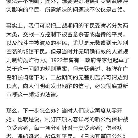
惯法并不明确。此外，想要更好地保护受到武装冲
突影响的平民，所需解决的问题决不仅仅是占领。
事实上，我们可以把二战期间的平民受害者分为两
大类，交战一方控制下被蓄意杀害或虐待的平民，
以及战斗中被波及的平民，尤其是无数遭到无差别
空袭的城镇平民。但是当时并无明确有效的人道规
则制约轰炸行为。1922年曾有一政府专家组起草了
关于这一问题的规则草案，但未获通过。核弹在广
岛和长崎落下时，二战期间的无差别轰炸可谓达到
顶点，向人们明确发出残酷的信号，必须彻底重新
审视这一领域的法律。
那么，下一步怎么办？当时人们决定再度从零开
始，也就是说，制订四项内容详尽的新公约保护战
争受害者，每一项分别针对一类受害者；伤者病
者、遇船难者、战俘和平民。《日内瓦第四公约》