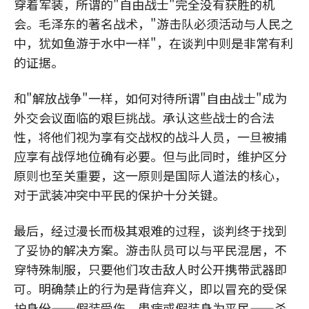
穿着军装，所谓的"自由战士"完全没有获胜的机
会。毛泽东的著名战术，"游击队必须活动与人民之
中，犹如鱼游于水中一样"，在谈判中则是非常有利
的证据。
和"解放战争"一样，如何对待所谓"自由战士"成为
外交会议面临的艰巨挑战。承认这些战士的合法
性，将他们视为享有交战权的战斗人员，一旦被捕
应享有战俘地位确有必要。但与此同时，维护区分
原则也至关重要，这一原则是国际人道法的核心，
对于武装冲突中平民的保护十分关键。
最后，经过漫长而极其艰难的过程，谈判终于找到
了妥协的解决方案。游击队员可以与平民混居，不
穿特殊制服，只要他们攻击敌人时公开携带武器即
可。明确禁止的行为是背信弃义，即以冒充的受保
护身份——假装受伤、患病或假装身为平民——杀