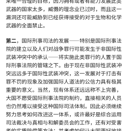
来唯一合理的目标，因为拥有或者有能力发展此类
武器的国家太多，威慑的理念业已过时，而且这一
漏洞还可能威胁到已经获得接受的对于生物和化学
武器的全面禁止。
第二
，国际刑事司法的发展——特别是国际刑事法
院的建立以及人们对战争罪行可能发生于非国际性
武装冲突中的承认——将实施此类罪行的人置于国
际刑事法院的管辖之下。由于现在非国际性武装冲
突远远多于国际性武装冲突，这一发展对于打击有
罪不罚的现象及加强国际人道法的公信力具有极其
重要的意义。当然，现有体系还远远称不上完善，
大国不愿受国际刑事法院的制约，直接相关的人员
也仍然难以接受这种国际司法体制。因此必须继续
努力思考如何改进这一体系，或许最好是综合运用
司法裁决与真相与和解委员会的工作，还有对受害
者的实质赔偿等方法；并考虑如何让大国更好地接