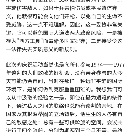
害或伤害敌人。如果士兵害怕伤员或平民背信弃
义，他就很可能会向他们开枪，以免自己的生命不
受威胁，这一点不难理解。因此，这一妥协非常关
键，它可以避免国际人道法两大致命风险，一是被
视为"西方工具"而遭诸多国家摒弃；二是接受令这
一法律失去实质意义的新规则。
此次的庆祝活动当然也是向所有参与1974——1977
年谈判的人们致敬的好机会。没有亲身参与的人今
天可能仍会自问，当时在那样一种远非平静的国际
环境下，是如何做到克服重重困难的。我想我们可
以从中汲取的经验之一是，即使在最为艰难的条件
下，通过私人之间的联络也总能有谈判的余地。在
国家及其根深蒂固的立场背后，活生生的人各有自
己的敏感之处：总有一些可供斡旋的空间。会议共
进行了四个阶段，分别为期两到三个月不等，最终