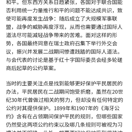
和平。但东西方关系日趋紧张，各国对于联合国能
否利用统一力量推行和平的问题不能达成共识，致
使可能再度发生战争：随后成立了大规模军事联
盟，战争的威胁再度浮现，从而也需要通过国际人
道法尽可能减轻战争带来的苦难。面对这样的形
势，各国最终同意在瑞士政府召集下举行外交会
议，振兴并发展二战期间惨遭践踏的国际人道法。
与会代表的讨论是基于红十字国际委员会经多轮磋
商后起草的公约草案。
当时的主要关注点是找到能够更好保护平民居民的
办法，平民居民在二战期间饱受折磨，虽然在20世
纪30年代曾做过相关的努力，但却没有任何特定的
公约对其提供保护。1899年和1907年的《海牙公
约》含有在占领期间保护平民的规则，但哪些国家
仍然受这两项公约约束以及哪几条规则可被视为习