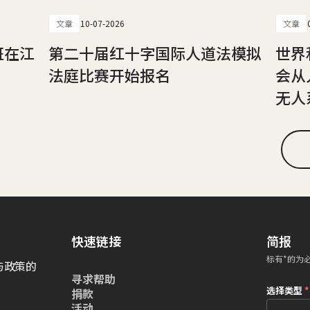
文章
10-07-2026
文章
班在江
第二十届红十字国际人道法模拟
世界
法庭比赛开始报名
会从
无人
快速链接
简报
标有*的为
与政策的
寻求帮助
选择类型
*
捐款
活动