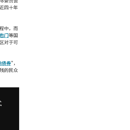
际委员会
近四十年
程中，而
也门
等国
区对于可
响债券
"，
残的民众