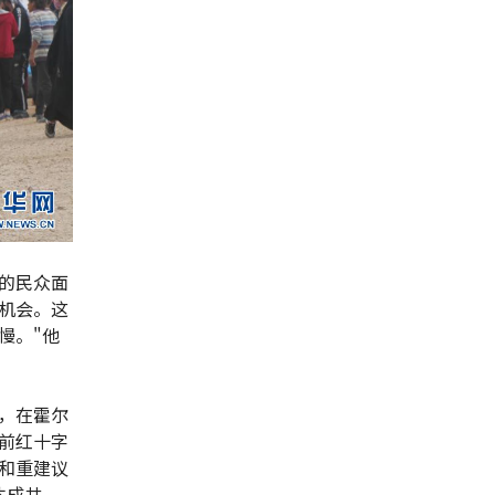
的民众面
机会。这
慢。"他
，在霍尔
前红十字
和重建议
达成共