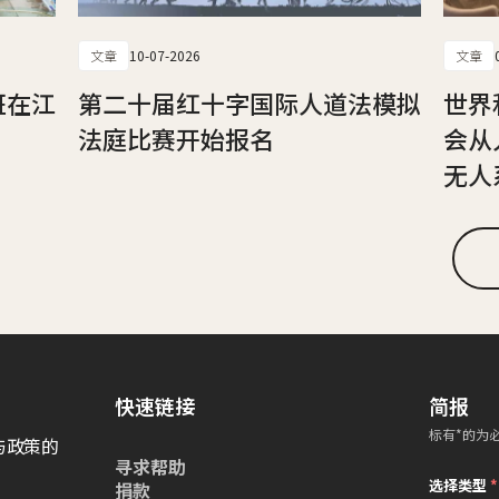
文章
10-07-2026
文章
班在江
第二十届红十字国际人道法模拟
世界
法庭比赛开始报名
会从
无人
快速链接
简报
标有*的为
与政策的
寻求帮助
选择类型
*
捐款