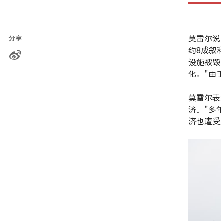
莫雷尔说
分享
约8成叙
设施被毁
化。"由
莫雷尔表
济。"多
济也遭受