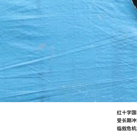
红十字国
受长期冲
临叙危机