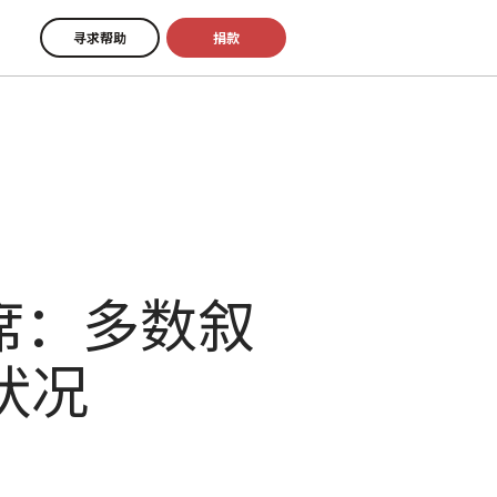
寻求帮助
捐款
席：多数叙
状况