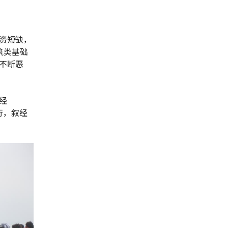
资短缺，
筑类基础
不断恶
经
行，叙经