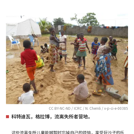
CC BY-NC-ND / ICRC / N. Chemli / v-p-ci-e-00385
科特迪瓦，格拉博，流离失所者营地。
这些流离失所儿童能够暂时忘掉自己的烦恼，享受玩沙子的乐