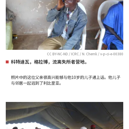
CC BY-NC-ND / ICRC / N. Chemli / v-p-ci-e-00380
科特迪瓦，格拉博，流离失所者营地。
照片中的这位父亲很高兴能够与他10岁的儿子通上话。他儿子
与邻居一起逃到了利比里亚。