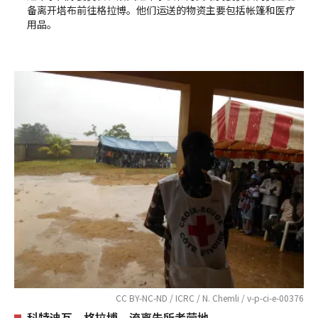
备离开塔布前往格拉博。他们运送的物资主要包括帐篷和医疗
用品。
CC BY-NC-ND / ICRC / N. Chemli / v-p-ci-e-00376
科特迪瓦，格拉博，流离失所者营地。