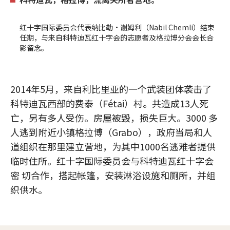
红十字国际委员会代表纳比勒•谢姆利（Nabil Chemli）结束
任期，与来自科特迪瓦红十字会的志愿者及格拉博分会会长合
影留念。
2014年5月，来自利比里亚的一个武装团体袭击了
科特迪瓦西部的费泰（Fétai）村。共造成13人死
亡，另有多人受伤。房屋被毁，损失巨大。3000 多
人逃到附近小镇格拉博（Grabo），政府当局和人
道组织在那里建立营地，为其中1000名逃难者提供
临时住所。红十字国际委员会与科特迪瓦红十字会
密 切合作，搭起帐篷，安装淋浴设施和厕所，并组
织供水。