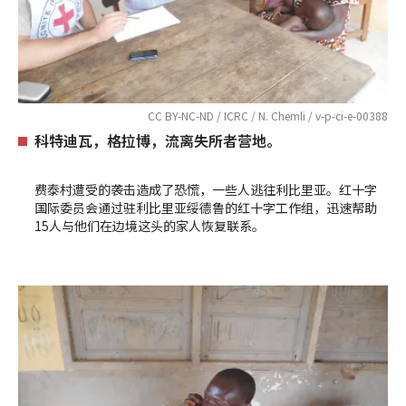
CC BY-NC-ND / ICRC / N. Chemli / v-p-ci-e-00388
科特迪瓦，格拉博，流离失所者营地。
费泰村遭受的袭击造成了恐慌，一些人逃往利比里亚。红十字
国际委员会通过驻利比里亚绥德鲁的红十字工作组，迅速帮助
15人与他们在边境这头的家人恢复联系。