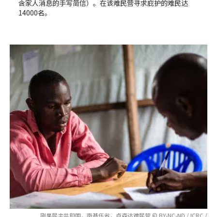
含家人消息的手写简信）。在该难民营寻求庇护的难民达
14000名。
刚果民主共和国，南基伍省，卢森达难民营 © BY-NC-ND / ICRC /