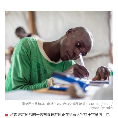
刚果民主共和国，南基伍省，卢森达难民营 © BY-NC-ND / ICRC /
Alyona.Synenko
卢森达难民营的一名布隆迪难民正在给家人写红十字通信（包