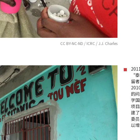
CC BY-NC-ND / ICRC / J.J. Charles
20
“泰
留者
20
的问
字国
项目
建了
委员
以增