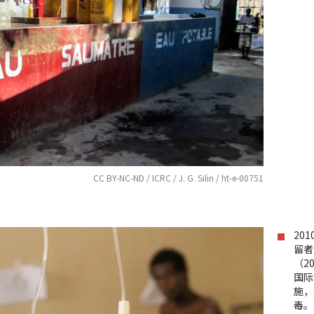
CC BY-NC-ND / ICRC / J. G. Silin / ht-e-00751
20
留者
（2
国际
施，
毒。