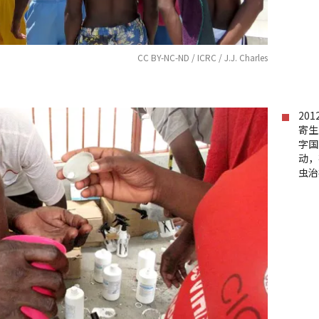
CC BY-NC-ND / ICRC / J.J. Charles
20
寄生
字国
动，
虫治