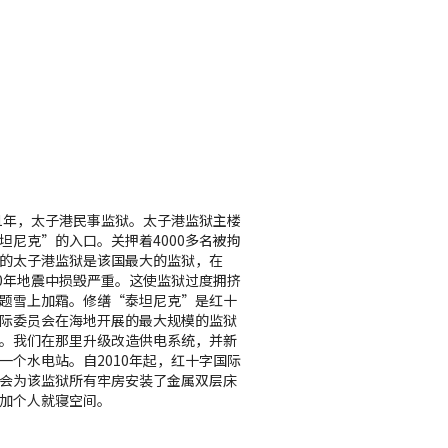
11年，太子港民事监狱。太子港监狱主楼
坦尼克”的入口。关押着4000多名被拘
的太子港监狱是该国最大的监狱，在
10年地震中损毁严重。这使监狱过度拥挤
题雪上加霜。修缮“泰坦尼克”是红十
际委员会在海地开展的最大规模的监狱
。我们在那里升级改造供电系统，并新
一个水电站。自2010年起，红十字国际
会为该监狱所有牢房安装了金属双层床
加个人就寝空间。