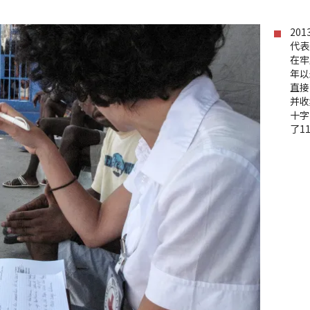
20
代表
在牢
年以
直接
并收
十字
了1