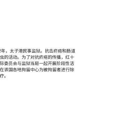
12年，太子港民事监狱。抗击疥疮和肠道
虫的活动。为了对抗疥疮的传播，红十
际委员会与监狱当局一起开展阶段性活
在该国各地拘留中心为被拘留者进行除
疗。