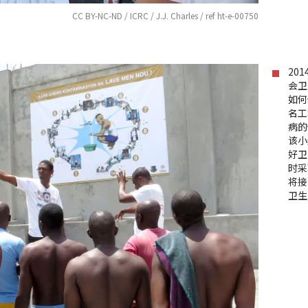
CC BY-NC-ND / ICRC / J.J. Charles / ref ht-e-00750
20
会卫
如何
名工
病的
该小
好卫
时采
将接
卫生