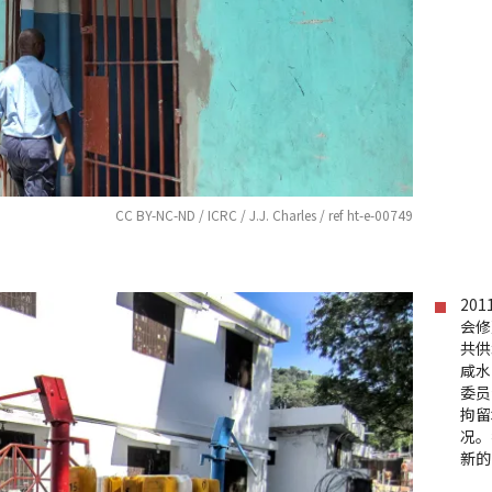
CC BY-NC-ND / ICRC / J.J. Charles / ref ht-e-00749
20
会修
共供
咸水
委员
拘留
况。
新的