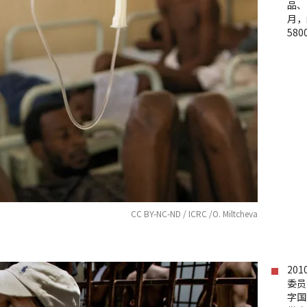
品、
月，
58
CC BY-NC-ND / ICRC /O. Miltcheva
20
委员
字国