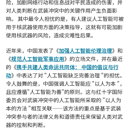
险，加剧网络行动和信息战对平民造成的伤害，并
对人类判断在武装冲突中的关键作用产生负面影
响。 其中最令人担忧的是，有人建议人工智能可被
用于核武器使用方面的决策指导，这就有可能加剧
使用核武器的风险，造成灾难性后果。
近年来，中国发表了《
加强人工智能伦理治理
》和
《
规范人工智能军事应用
》的立场文件，并在最近
的《
携手共建人类命运共同体： 中国的倡议与行
动
》中表达了对 "人工智能缺乏完善治理 "的担忧。
令人鼓舞的是，中国强调人工智能应 "以人为本 "，
且应遵循"人工智能为善"的原则。这与红十字国际
委员会对武装冲突中的人工智能所采取的 "以人为
本的方法 "相互关联——该方法的重点是基于武装
冲突参与者的法律义务和道德责任来保留人类对武
器的控制和判断。