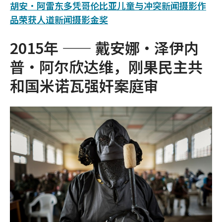
胡安·阿雷东多凭哥伦比亚儿童与冲突新闻摄影作
品荣获人道新闻摄影金奖
2015年 —— 戴安娜·泽伊内
普·阿尔欣达维，刚果民主共
和国米诺瓦强奸案庭审