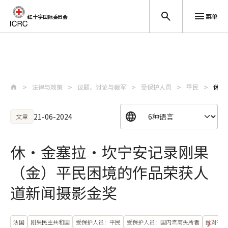
菜单
红十字国际委员会
跳至主要内容
法律与政策
议题、讨论与裁军
受保护人员
平民
休·
21-06-2024
文章
休·金塞拉·坎宁安记录刚果
（金）平民困境的作品荣获人
道新闻摄影金奖
法国
刚果民主共和国
受保护人员：平民
受保护人员：国内流离失所者
敌对行动