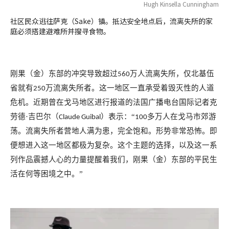
Hugh Kinsella Cunningham
社区民众逃往萨克（Sake）镇。抵达安全地点后，流离失所的家
庭必须搭建避难所并搜寻食物。
刚果（金）东部的冲突导致超过
万人流离失所，仅北基伍
560
省就有
万流离失所者。这一地区一直承受着毁灭性的人道
250
危机。近期曾在戈马地区进行报道的法国广播电台国际记者克
劳德·吉巴尔（
）表示：“
多万人在戈马市郊游
Claude Guibal
100
荡。流离失所者营地人满为患，完全饱和。形势非常恐怖。即
便想进入这一地区都极为复杂。这个主题的选择，以及这一系
列作品震撼人心的力量提醒着我们，刚果（金）东部的平民生
活在何等困境之中。”