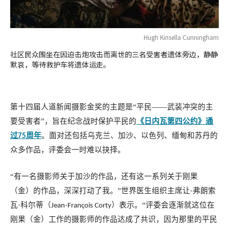
Hugh Kinsella Cunningham
社区民众围坐在因迫击炮攻击而离世的三名受害者遗体旁边，静静
默哀，等待救护车将遗体运走。
第十四届人道新闻摄影金奖的主题是“平民——武装冲突的主
要受害者”，旨在纪念战时保护平民的
《日内瓦第四公约》通
过
周年
。面对还包括乌克兰、加沙、以色列、缅甸和苏丹的
75
众多作品，评委会一时难以抉择。
“有一名摄影师关于加沙的作品，还有这一系列关于刚果
（金）的作品，深深打动了我。”世界医生组织主席让
弗朗索
-
瓦
·
科尔蒂（
）表示。“评委会逐渐就这位在
Jean-François Corty
刚果（金）工作的摄影师的作品达成了共识，因为那里的平民