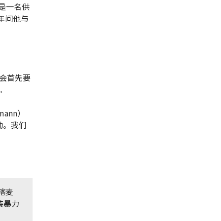
，是一名供
2年间他与
会首先要
。
ann）
恸。我们
喀麦
装暴力