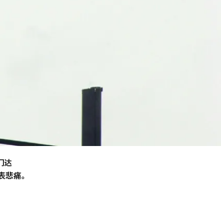
门达
表悲痛。