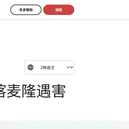
寻求帮助
捐款
喀麦隆遇害