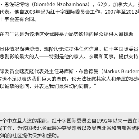
恩佐班博纳（Diomède Nzobambona），62岁，加拿大人
代表。他自2003年起为红十字国际委员会工作，2007年至201
十字会签有合同。
在巴门达是为该地区受武装暴力局势影响的民众提供人道援助。
具体情况尚待澄清，现阶段无法提供任何信息。红十字国际委员
悲剧影响最大的人——特别是他的家人、亲属和同事，提供支持
委员会喀麦隆代表处主任马库斯·布鲁德曼（Markus Bruderm
言语不足以表达我们巨大的悲伤，也无法抚慰其家人和亲属的悲
以诚挚的慰问，并表达我们最深切的同情。"
一个中立且人道的组织，红十字国际委员会自1992年以来一直在
展工作，为该国极北省武装冲突受难者以及受西北省和南部省武
影响的社区提供保护和援助。