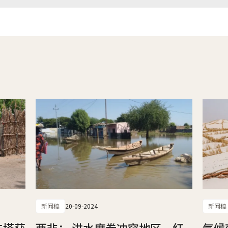
新闻稿
20-09-2024
新闻稿
法塔获
西非： 洪水席卷冲突地区，红
气候