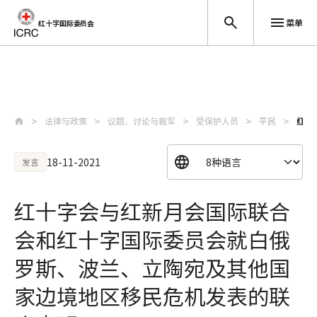
菜单
红十字国际委员会
跳至主要内容
法律与政策
议题、讨论与裁军
受保护人员
平民
红十
18-11-2021
发言
红十字会与红新月会国际联合
会和红十字国际委员会就白俄
罗斯、波兰、立陶宛及其他国
家边境地区移民危机发表的联