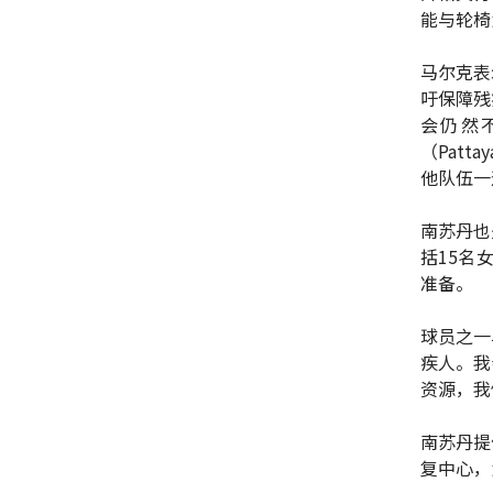
能与轮椅
马尔克表
吁保障残
会仍然
（Pat
他队伍一
南苏丹也
括15名
准备。
球员之一
疾人。我
资源，我
南苏丹提
复中心，