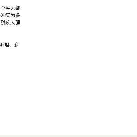
中心每天都
场冲突为多
为残疾人强
斯坦、多