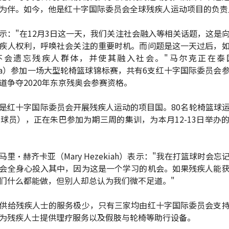
为伴。如今，他是红十字国际委员会全球残疾人运动项目的负责
示："在12月3日这一天，我们关注社会融入等相关话题，这是
疾人权利，呼唤社会关注的重要时机。而问题是这一天过后，
不会遗忘残疾人群体，并使其融入社会。"马尔克正在泰
taya）参加一场大型轮椅篮球锦标赛，共有6支红十字国际委员会
道争夺2020年东京残奥会参赛资格。
是红十字国际委员会开展残疾人运动的项目国。80名轮椅篮球
女球员），正在朱巴参加为期三周的集训，为本月12-13日举办
马里·赫齐卡亚（Mary Hezekiah）表示："我在打篮球时会忘
会全身心投入其中，因为这是一个学习的机会。如果残疾人能
们什么都能做，但别人却总认为我们微不足道。"
供给残疾人士的服务极少，只有三家均由红十字国际委员会支
为残疾人士提供理疗服务以及假肢与轮椅等助行设备。