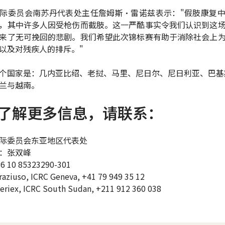
际委员会南苏丹代表处主任詹姆斯·雷诺兹表示："假肢康复
，其中许多人因受枪伤而截肢。这一严酷事实令我们认识到这
来了无可挽回的悲剧。我们希望此次锦标赛有助于消除社会上
以及对残疾人的排斥。"
9个国家是：几内亚比绍、老挝、马里、尼日尔、尼日利亚、巴基
兰与越南。
了解更多信息，请联系：
际委员会东亚地区代表处
：张双峰
10 85323290-301
raziuso, ICRC Geneva, +41 79 949 35 12
Seriex, ICRC South Sudan, +211 912 360 038