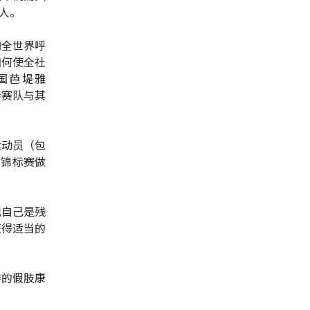
人。
向全世界呼
如何使全社
国芭堤雅
参赛队与其
运动员（包
的锦标赛做
记自己是残
获得适当的
持的假肢康