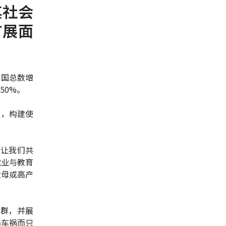
其社会
扩展面
目国总数增
50%。
名，构建使
"让我们共
就业与教育
父母或高产
人群，并展
遇车祸而只