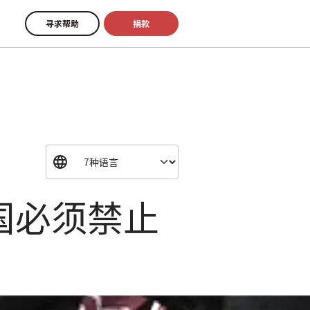
寻求帮助
捐款
国必须禁止