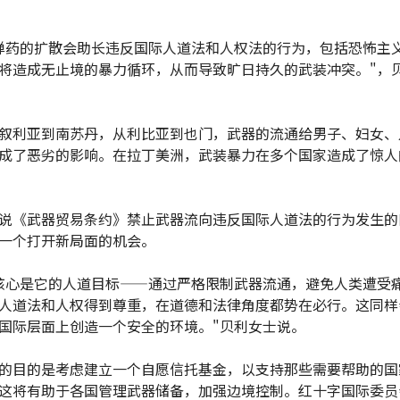
。
弹药的扩散会助长违反国际人道法和人权法的行为，包括恐怖主
将造成无止境的暴力循环，从而导致旷日持久的武装冲突。"，
叙利亚到南苏丹，从利比亚到也门，武器的流通给男子、妇女、
成了恶劣的影响。在拉丁美洲，武装暴力在多个国家造成了惊人
说《武器贸易条约》禁止武器流向违反国际人道法的行为发生的
一个打开新局面的机会。
核心是它的人道目标——通过严格限制武器流通，避免人类遭受
人道法和人权得到尊重，在道德和法律角度都势在必行。这同样
国际层面上创造一个安全的环境。"贝利女士说。
的目的是考虑建立一个自愿信托基金，以支持那些需要帮助的国
这将有助于各国管理武器储备，加强边境控制。红十字国际委员