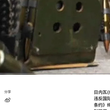
日内瓦
分享
违反国
条约》