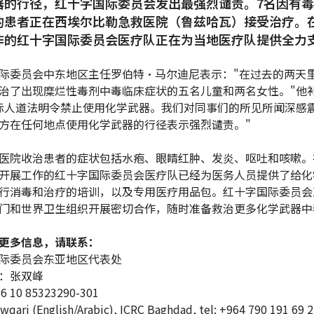
器的行径，红十字国际委员会发出最强烈谴责。7名因有
的患者正在西埃尔比勒急救医院（鲁兹哈瓦）接受治疗。
作的红十字国际委员会医疗队正在为当地医疗队提供全力
际委员会中东地区主任罗伯特•马尔迪尼表示："在过去的两天
治了出现糜烂性毒剂中毒临床症状的五名儿童和两名女性。"他
际人道法明令禁止使用化学武器。我们对同事们的所见所闻深感
方在任何地点使用化学武器的行径表示强烈谴责。"
医院收治患者的症状包括水疱、眼睛红肿、发炎、呕吐和咳嗽。
开展工作的红十字国际委员会医疗队已经为医务人员提供了给化
行消毒和治疗的培训，以及专用医疗用品包。红十字国际委员会
门和世界卫生组织开展密切合作，随时准备救治更多化学武器中
更多信息，请联系：
际委员会东亚地区代表处
：张双峰
10 85323290-301
awqari (English/Arabic), ICRC Baghdad, tel:
+964 790 191 69 