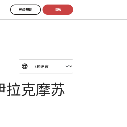
寻求帮助
捐款
伊拉克摩苏