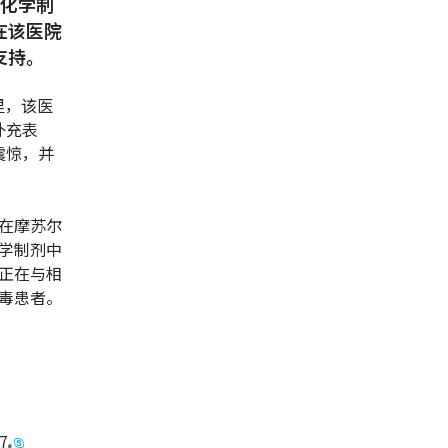
毒化学制
在该医院
支持。
里，该医
补充表
震惊，并
在摩苏尔
学制剂中
正在与相
毒患者。
27