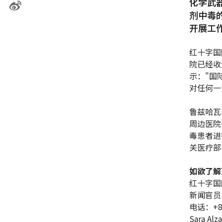
化学武
剂中毒
开展工
红十字国
院已经收
示："国
对任何一
鲁兹哈瓦
周边医院
毒患者进
关医疗部
如欲了解
红十字国
新闻官员
电话：+86 
Sara Alz