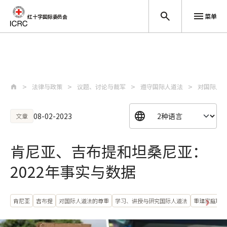
菜单
红十字国际委员会
跳至主要内容
法律与政策
议题、讨论与裁军
遵守国际人道法
对国际人
08-02-2023
文章
肯尼亚、吉布提和坦桑尼亚：
2022年事实与数据
肯尼亚
吉布提
对国际人道法的尊重
学习、讲授与研究国际人道法
重建家庭联系