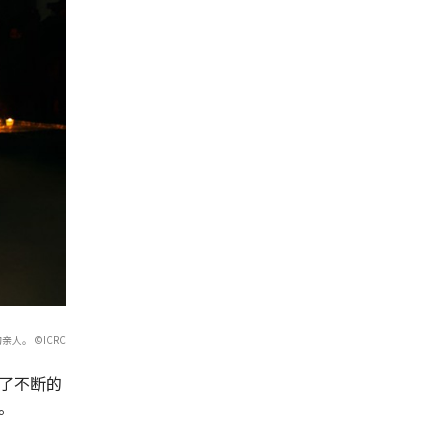
人。 ©ICRC
了不断的
。