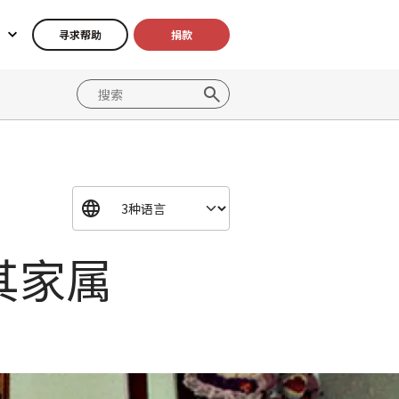
寻求帮助
捐款
其家属