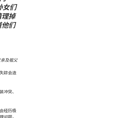
孙女们
清理掉
道他们
父亲及祖父
失踪会造
装冲突、
会经历极
理问题，