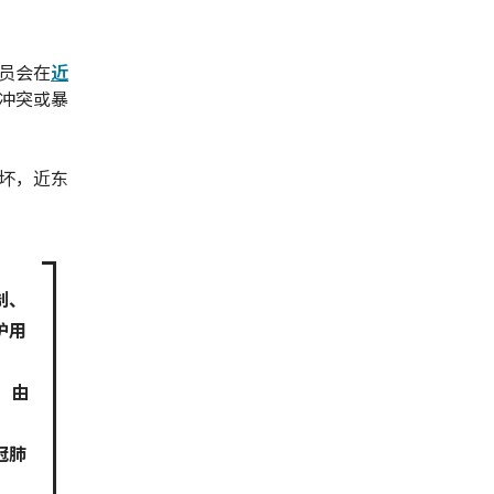
员会在
近
冲突或暴
坏，近东
制、
护用
。由
冠肺