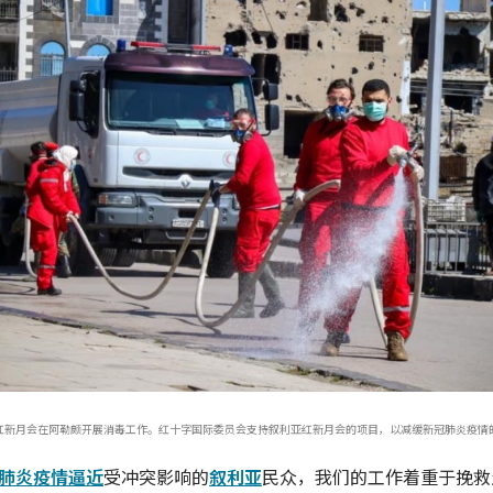
红新月会在阿勒颇开展消毒工作。红十字国际委员会支持叙利亚红新月会的项目，以减缓新冠肺炎疫情
肺炎疫情逼近
受冲突影响的
叙利亚
民众，我们的工作着重于挽救