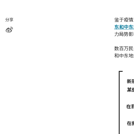
鉴于疫情
分享
东和中东
力局势影
数百万民
和中东地
新
某
在
在