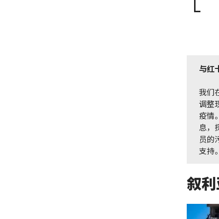
与红
我们
调整
疫情
息，
员的
支持
叙利