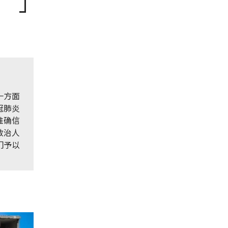
一方面
冠肺炎
准确信
救治人
门予以