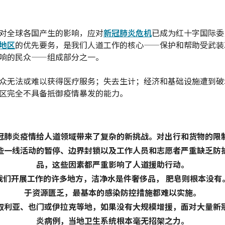
对全球各国产生的影响，应对
新冠肺炎危机
已成为红十字国际委
地区
的优先要务，是我们人道工作的核心——保护和帮助受武装
响的民众——组成部分之一。
众无法或难以获得医疗服务；失去生计；经济和基础设施遭到破
区完全不具备抵御疫情暴发的能力。
冠肺炎疫情给人道领域带来了复杂的新挑战。对出行和货物的限
些一线活动的暂停、边界封锁以及工作人员和志愿者严重缺乏防
品，这些因素都严重影响了人道援助行动。
我们开展工作的许多地方，洁净水是件奢侈品， 肥皂则根本没有
于资源匮乏，最基本的感染防控措施都难以实施。
叙利亚、也门或伊拉克等地，如果没有大规模增援，面对大量新
炎病例，当地卫生系统根本毫无招架之力。