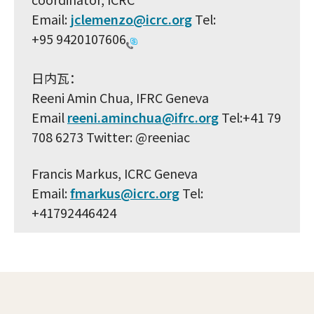
Email:
jclemenzo@icrc.org
Tel:
+95 9420107606
日内瓦：
Reeni Amin Chua, IFRC Geneva
Email
reeni.aminchua@ifrc.org
Tel:+41 79
708 6273 Twitter: @reeniac
Francis Markus, ICRC Geneva
Email:
fmarkus@icrc.org
Tel:
+41792446424