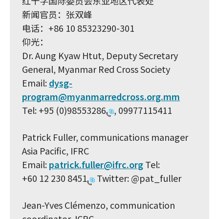
红十字国际委员会东亚地区代表处
新闻官员：张双峰
电话：+86 10 85323290-301
仰光：
Dr. Aung Kyaw Htut, Deputy Secretary
General, Myanmar Red Cross Society
Email:
dysg-
program@myanmarredcross.org.mm
Tel:
+95 (0)98553286
, 09977115411
Patrick Fuller, communications manager
Asia Pacific, IFRC
Email:
patrick.fuller@ifrc.org
Tel:
+60 12 230 8451
Twitter: @pat_fuller
Jean-Yves Clémenzo, communication
coordinator, ICRC