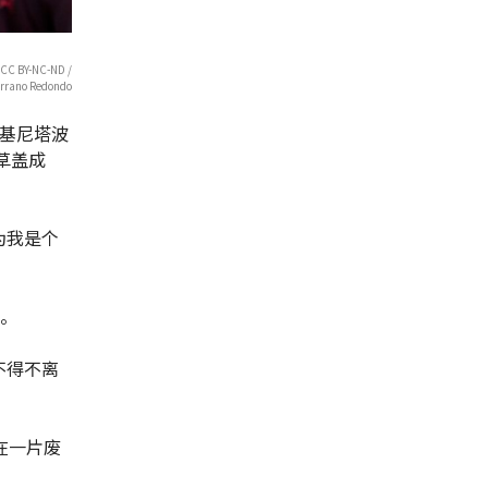
-NC-ND /
errano Redondo
的基尼塔波
和草盖成
为我是个
车。
不得不离
在一片废