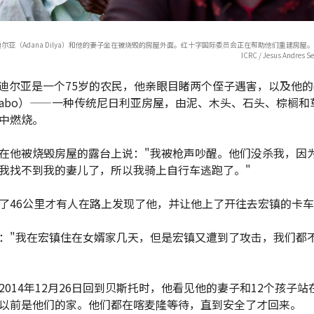
尔亚（Adana Dilya）和他的妻子坐在被烧毁的房屋外面。红十字国际委员会正在帮助他们重建房屋。CC BY
ICRC / Jesus Andres S
迪尔亚是一个75岁的农民，他亲眼目睹两个侄子遇害，以及他
in tabo）——一种传统尼日利亚房屋，由泥、木头、石头、棕榈
中燃烧。
在他被烧毁房屋的露台上说："我被枪声吵醒。他们没杀我，因
我找不到我的妻儿了，所以我骑上自行车逃跑了。"
了46公里才有人在路上发现了他，并让他上了开往去宏镇的卡
："我在宏镇住在女婿家几天，但是宏镇又遭到了攻击，我们都
2014年12月26日回到贝斯托时，他看见他的妻子和12个孩子站
以前是他们的家。他们都在喀麦隆等待，直到安全了才回来。