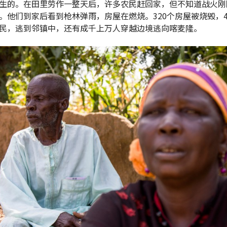
生的。在田里劳作一整天后，许多农民赶回家，但不知道战火刚
。他们到家后看到枪林弹雨，房屋在燃烧。320个房屋被烧毁，
民，逃到邻镇中，还有成千上万人穿越边境逃向喀麦隆。