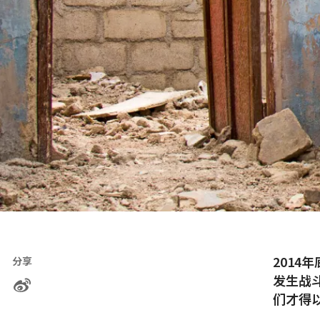
201
分享
发生战
们才得