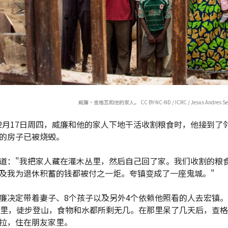
威廉·查格瓦和他的家人。 CC BY-NC-ND / ICRC / Jesus Andres Ser
年12月17日周四，威廉和他的家人下地干活收割粮食时，他接到了
的房子已被烧毁。
道："我把家人藏在灌木丛里，然后自己回了家。我们收割的粮
及我为退休积蓄的钱都被付之一炬。夸镇变成了一座鬼城。"
廉决定带着妻子、8个孩子以及另外4个依赖他照看的人去宏镇
公里，徒步登山，食物和水都所剩无几。在那里呆了几天后，查
拉，住在朋友家里。