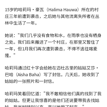
15岁的哈莉玛·豪瓦（Halima Hauwa）所在的村
庄三年前遭到袭击，之后她与其他流离失所者在丛
林中生活了一年。
她说："我们几乎没有食物和水，在雨季也没有栖身
之处。我们后来搬进了一个村庄，在那里又暂住了
一年，但1月我们再次遭到袭击，不得不逃往喀麦
隆。"
哈莉玛通过红十字会给她在迈杜古里的姑姑艾莎·
巴哈（Aisha Baha）写了封信。几天后，她收到了
姑姑的一张照片和一封信。
哈莉玛笑着回忆道："我不敢相信他们真的找到了我
的姑姑。但更让我惊喜的是他们还说要带我去找姑
姑。我当时特别兴奋，高兴地跳了起来。"