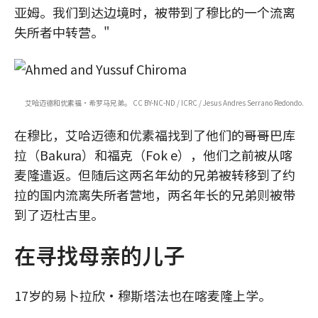
亚姆。我们到达边境时，被带到了穆比的一个流离
失所者中转营。"
艾哈迈德和优素福·希罗马兄弟。 CC BY-NC-ND / ICRC / Jesus Andres Serrano Redondo.
在穆比，艾哈迈德和优素福找到了他们的哥哥巴库
拉（Bakura）和福克（Fok e），他们之前被从喀
麦隆遣返。但随后这两名年幼的兄弟被转移到了约
拉的国内流离失所者营地，两名年长的兄弟则被带
到了迈杜古里。
在寻找母亲的儿子
17岁的易卜拉欣·穆斯塔法也在喀麦隆上学。