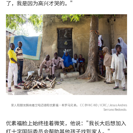
了，我是因为高兴才哭的。"
家人和朋友围绕着艾哈迈德和优素福·希罗马兄弟。 CC BY-NC-ND / ICRC / Jesus Andres
Serrano Redondo.
优素福脸上始终挂着微笑，他说："我长大后想加入
红十字国际委员会帮助其他孩子找到家人。"