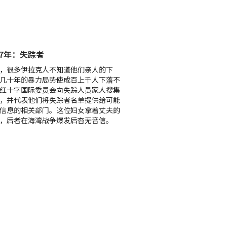
17年：失踪者
，很多伊拉克人不知道他们亲人的下
几十年的暴力局势使成百上千人下落不
红十字国际委员会向失踪人员家人搜集
，并代表他们将失踪者名单提供给可能
信息的相关部门。这位妇女拿着丈夫的
，后者在海湾战争爆发后杳无音信。