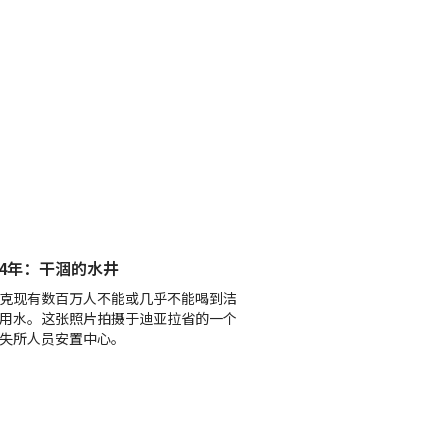
14年：干涸的水井
克现有数百万人不能或几乎不能喝到洁
用水。这张照片拍摄于迪亚拉省的一个
失所人员安置中心。