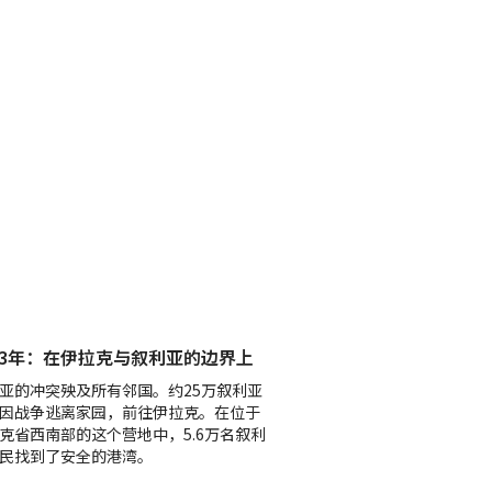
13年：在伊拉克与叙利亚的边界上
亚的冲突殃及所有邻国。约25万叙利亚
因战争逃离家园，前往伊拉克。在位于
克省西南部的这个营地中，5.6万名叙利
民找到了安全的港湾。