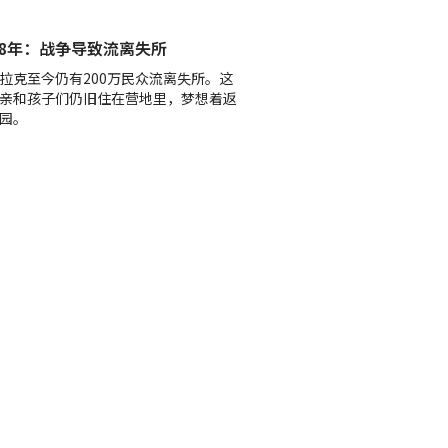
18年：战争导致流离失所
拉克至今仍有200万民众流离失所。这
亲和孩子们仍旧住在营地里，梦想着返
园。