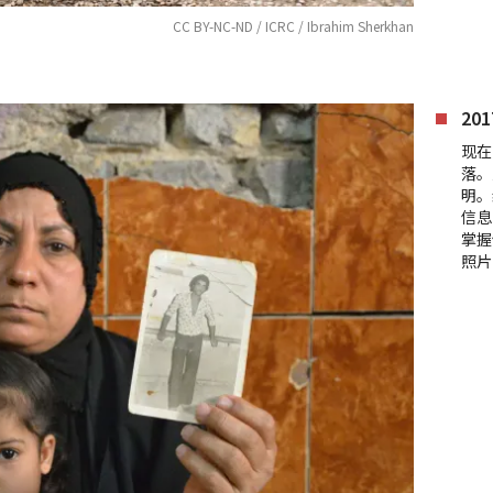
CC BY-NC-ND / ICRC / Ibrahim Sherkhan
20
现在
落。
明。
信息
掌握
照片