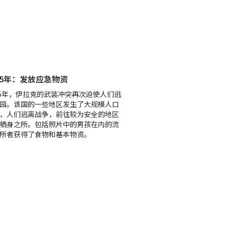
15年：发放应急物资
15年，伊拉克的武装冲突再次迫使人们逃
园。该国的一些地区发生了大规模人口
，人们逃离战争，前往较为安全的地区
栖身之所。包括照片中的男孩在内的流
所者获得了食物和基本物资。