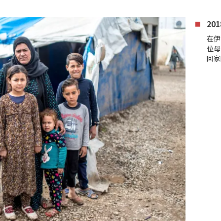
20
在伊
位母
回家