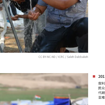
CC BY-NC-ND / ICRC / Saleh Dabbakeh
20
叙利
民众
代胡
亚难