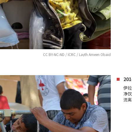
CC BY-NC-ND / ICRC / Layth Ameen Obaid
20
伊拉
净饮
流离