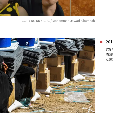
CC BY-NC-ND / ICRC / Mohammad Jawad Alhamzah
20
约8
杰爆
女就