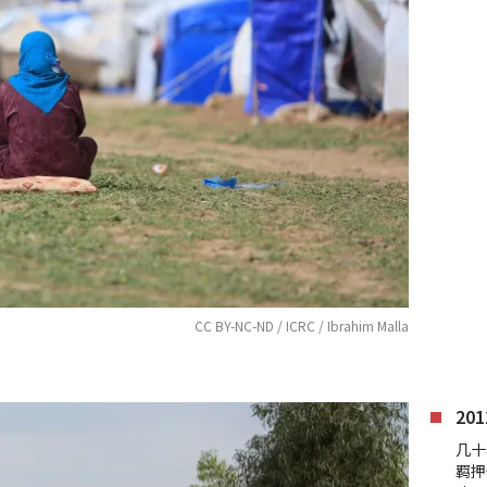
CC BY-NC-ND / ICRC / Ibrahim Malla
20
几十
羁押