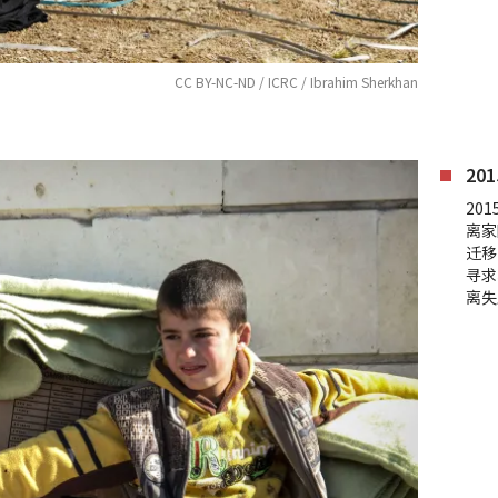
CC BY-NC-ND / ICRC / Ibrahim Sherkhan
20
20
离家
迁移
寻求
离失