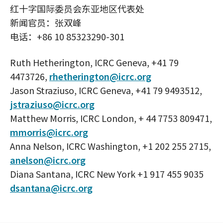
红十字国际委员会东亚地区代表处
新闻官员：张双峰
电话：+86 10 85323290-301
Ruth Hetherington, ICRC Geneva, +41 79
4473726,
rhetherington@icrc.org
Jason Straziuso, ICRC Geneva, +41 79 9493512,
jstraziuso@icrc.org
Matthew Morris, ICRC London, + 44 7753 809471,
mmorris@icrc.org
Anna Nelson, ICRC Washington, +1 202 255 2715,
anelson@icrc.org
Diana Santana, ICRC New York +1 917 455 9035
dsantana@icrc.org