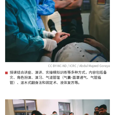
CC BY-NC-ND / ICRC / Abdul Majeed Goraya
授课结合讲座、演讲、实操模拟训练等多种方式，内容包括备
灾、角色扮演、演习、气道管理（气囊-面罩通气、气管插
管）、滚木式翻身法和固定术、液体复苏等。